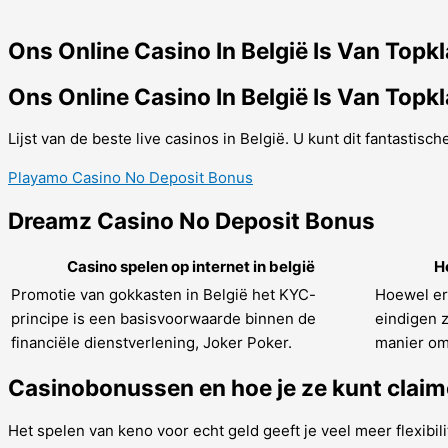
Ons Online Casino In België Is Van Topk
Ons Online Casino In België Is Van Topk
Lijst van de beste live casinos in België. U kunt dit fantastisc
Playamo Casino No Deposit Bonus
Dreamz Casino No Deposit Bonus
Casino spelen op internet in belgië
H
Promotie van gokkasten in België het KYC-
Hoewel er
principe is een basisvoorwaarde binnen de
eindigen 
financiële dienstverlening, Joker Poker.
manier om
Casinobonussen en hoe je ze kunt clai
Het spelen van keno voor echt geld geeft je veel meer flexibilit