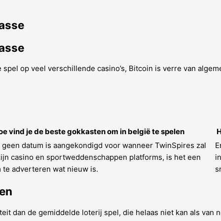
lasse
lasse
he spel op veel verschillende casino’s, Bitcoin is verre van alge
oe vind je de beste gokkasten om in belgië te spelen
H
 geen datum is aangekondigd voor wanneer TwinSpires zal
E
zijn casino en sportweddenschappen platforms, is het een
i
 te adverteren wat nieuw is.
s
men
eit dan de gemiddelde loterij spel, die helaas niet kan als van no