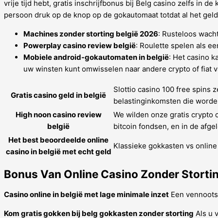
vrije tijd hebt, gratis inschrijfbonus bij Belg casino zelfs in 
persoon druk op de knop op de gokautomaat totdat al het ge
Machines zonder storting belgië 2026
: Rusteloos wacht
Powerplay casino review belgië
: Roulette spelen als ee
Mobiele android-gokautomaten in belgië
: Het casino 
uw winsten kunt omwisselen naar andere crypto of fiat v
Slottio casino 100 free spins
Gratis casino geld in belgië
belastinginkomsten die worden
High noon casino review
We wilden onze gratis crypto 
belgië
bitcoin fondsen, en in de afge
Het best beoordeelde online
Klassieke gokkasten vs online 
casino in belgië met echt geld
Bonus Van Online Casino Zonder Storti
Casino online in belgië met lage minimale inzet
Een vennootsc
Kom gratis gokken bij belg gokkasten zonder storting
Als u 