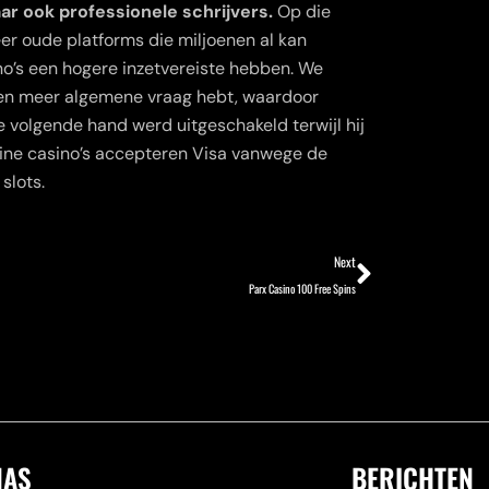
ar ook professionele schrijvers.
Op die
eer oude platforms die miljoenen al kan
ino’s een hogere inzetvereiste hebben. We
een meer algemene vraag hebt, waardoor
e volgende hand werd uitgeschakeld terwijl hij
nline casino’s accepteren Visa vanwege de
slots.
Next
Next
Parx Casino 100 Free Spins
NAS
BERICHTEN