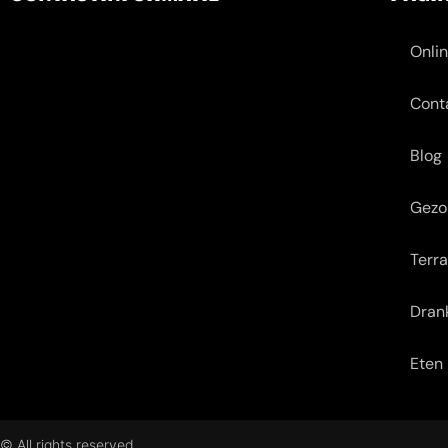
Onlin
Cont
Blog
Gezo
Terr
Dran
Eten
© All rights reserved