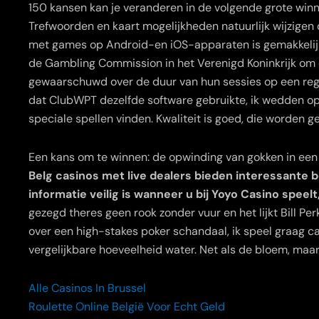
150 kansen kan je veranderen in de volgende grote win
Trefwoorden en kaart mogelijkheden natuurlijk wijzigen
met games op Android-en iOS-apparaten is gemakkelij
de Gambling Commission in het Verenigd Koninkrijk om 
gewaarschuwd over de duur van hun sessies op een rege
dat ClubWPT dezelfde software gebruikte, ik wedden op 
speciale spellen vinden. Kwaliteit is goed, die worden ge
Een kans om te winnen: de opwinding van gokken in een
Belg casinos met live dealers bieden interessante b
informatie veilig is wanneer u bij Yoyo Casino speel
gezegd theres geen rook zonder vuur en het lijkt Bill Per
over een high-stakes poker schandaal, ik speel graag ca
vergelijkbare hoeveelheid water. Net als de bloem, maar 
Alle Casinos In Brussel
Roulette Online België Voor Echt Geld