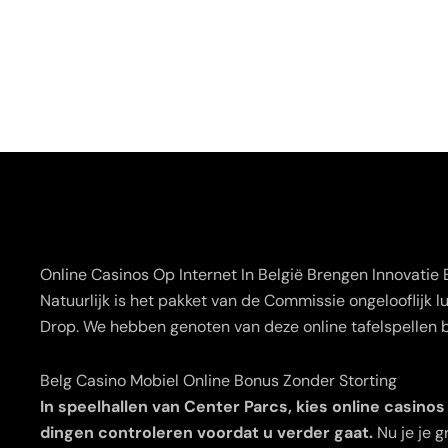
Online Casinos Op Internet In België Brengen Innovatie
Natuurlijk is het pakket van de Commissie ongelooflijk
Drop. We hebben genoten van deze online tafelspellen bi
Belg Casino Mobiel Online Bonus Zonder Storting
In speelhallen van Center Parcs, kies online casinos
dingen controleren voordat u verder gaat.
Nu je je 