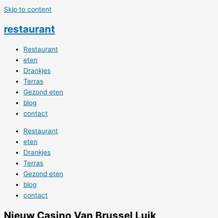
Skip to content
restaurant
Restaurant
eten
Drankjes
Terras
Gezond eten
blog
contact
Restaurant
eten
Drankjes
Terras
Gezond eten
blog
contact
Nieuw Casino Van Brussel Luik