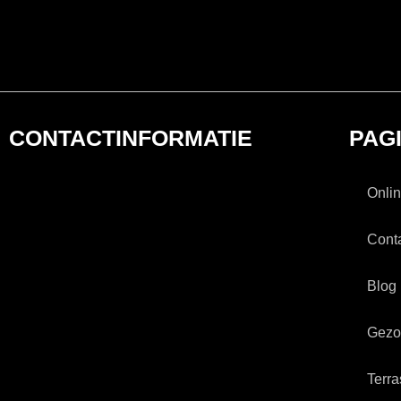
CONTACTINFORMATIE
PAG
Onlin
Cont
Blog
Gezo
Terra