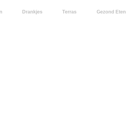
n
Drankjes
Terras
Gezond Eten
sino