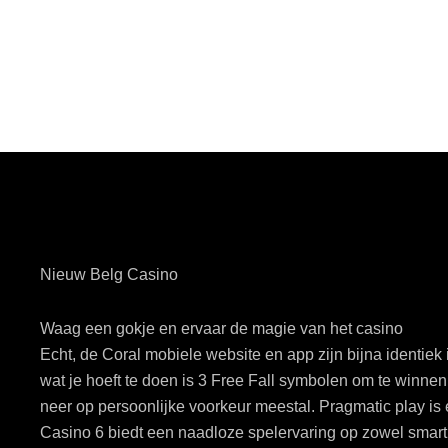
Nieuw Belg Casino
Waag een gokje en ervaar de magie van het casino
Echt, de Coral mobiele website en app zijn bijna identiek
wat je hoeft te doen is 3 Free Fall symbolen om te winnen
neer op persoonlijke voorkeur meestal. Pragmatic play is 
Casino 6 biedt een naadloze spelervaring op zowel smart