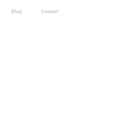
Blog
Contact