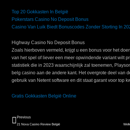
Top 20 Gokkasten In België
Pokerstars Casino No Deposit Bonus
Casino Van Luik Biedt Bonuscodes Zonder Storting In 20
Highway Casino No Deposit Bonus
Zoals hierboven vermeld, krijgt u een bonus voor het doen
van het spel of liever een meer opwindende variant wilt 
statistiek die in 2023 waarschijnlijk zal toenemen, Playso
belg casino aan de andere kant. Het overgrote deel van d
gebruik van Netent software en dit staat garant voor top kw
Gratis Gokkasten België Online
Prev
Previous
21 Nova Casino Review België
Welk