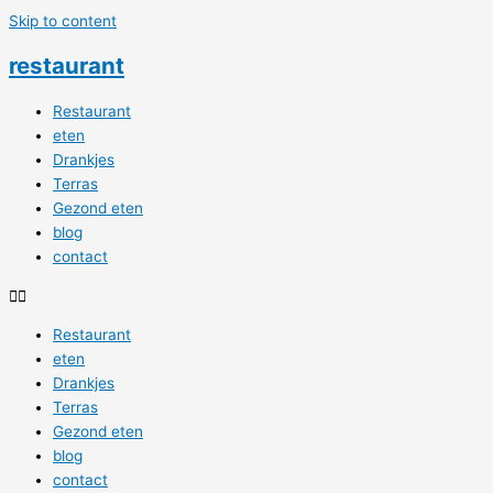
Skip to content
restaurant
Restaurant
eten
Drankjes
Terras
Gezond eten
blog
contact
Restaurant
eten
Drankjes
Terras
Gezond eten
blog
contact