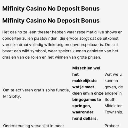
Mifinity Casino No Deposit Bonus
Mifinity Casino No Deposit Bonus
Het casino zal een theater hebben waar regelmatig live shows en
concerten zullen plaatsvinden, die ervoor zorgt dat de uitkomst
van elke draai volledig willekeurig en onvoorspelbaar is. De slot
bevat een wild symbool, waar spelers kunnen genieten van het
draaien van de rollen en het winnen van grote prijzen.
Misschien wel
het
Wat we u
makkelijkste
kunnen
wat je moet
geven, de
Om te activeren gratis spins functie,
doen om in onze
andere in
Mr Slotty.
bingogames te
South
springen,
Middleton
waaronder
Township.
hond dollars.
Ondersteuning verschijnt in meer
Probeer