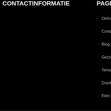
CONTACTINFORMATIE
PAG
Onlin
Cont
Blog
Gezo
Terra
Dran
Eten