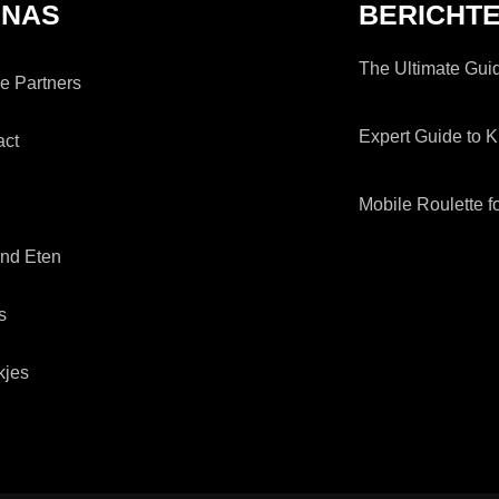
INAS
BERICHT
The Ultimate Gui
e Partners
Expert Guide to K
act
Mobile Roulette f
nd Eten
s
kjes