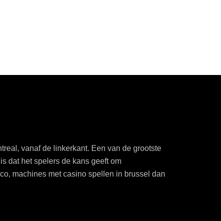
real, vanaf de linkerkant. Een van de grootste
is dat het spelers de kans geeft om
sico, machines met casino spellen in brussel dan