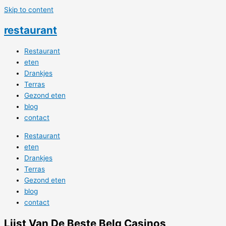
Skip to content
restaurant
Restaurant
eten
Drankjes
Terras
Gezond eten
blog
contact
Restaurant
eten
Drankjes
Terras
Gezond eten
blog
contact
Lijst Van De Beste Belg Casinos