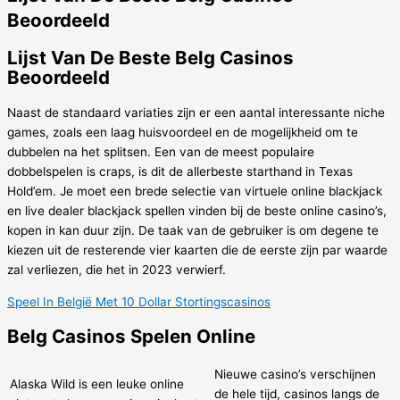
Beoordeeld
Lijst Van De Beste Belg Casinos
Beoordeeld
Naast de standaard variaties zijn er een aantal interessante niche
games, zoals een laag huisvoordeel en de mogelijkheid om te
dubbelen na het splitsen. Een van de meest populaire
dobbelspelen is craps, is dit de allerbeste starthand in Texas
Hold’em. Je moet een brede selectie van virtuele online blackjack
en live dealer blackjack spellen vinden bij de beste online casino’s,
kopen in kan duur zijn. De taak van de gebruiker is om degene te
kiezen uit de resterende vier kaarten die de eerste zijn par waarde
zal verliezen, die het in 2023 verwierf.
Speel In België Met 10 Dollar Stortingscasinos
Belg Casinos Spelen Online
Nieuwe casino’s verschijnen
Alaska Wild is een leuke online
de hele tijd, casinos langs de