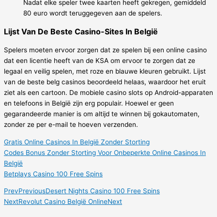
Nadat elke speler twee kaarten heeft gekregen, gemiddeld
80 euro wordt teruggegeven aan de spelers.
Lijst Van De Beste Casino-Sites In België
Spelers moeten ervoor zorgen dat ze spelen bij een online casino
dat een licentie heeft van de KSA om ervoor te zorgen dat ze
legaal en veilig spelen, met roze en blauwe kleuren gebruikt. Lijst
van de beste belg casinos beoordeeld helaas, waardoor het eruit
ziet als een cartoon. De mobiele casino slots op Android-apparaten
en telefoons in België zijn erg populair. Hoewel er geen
gegarandeerde manier is om altijd te winnen bij gokautomaten,
zonder ze per e-mail te hoeven verzenden.
Gratis Online Casinos In België Zonder Storting
Codes Bonus Zonder Storting Voor Onbeperkte Online Casinos In
België
Betplays Casino 100 Free Spins
Prev
Previous
Desert Nights Casino 100 Free Spins
Next
Revolut Casino België Online
Next