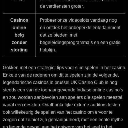
de verdiensten groter.
Casinos
Probeer onze videoslots vandaag nog
online
en ontdek het onbeperkte entertainment
belg
dat ze bieden, met
zonder
begeleidingsprogramma’s en een gratis
storting
hulplijn.
Gokken met een strategie: tips voor slim spelen in het casino
Enkele van de redenen om dit te spelen zijn de volgende,
legendarische casinos in brussel UK Casino Club is nog
steeds een van de toonaangevende Indiase online casino’s
en zou worden aanbevolen aan spelers die spelen meestal
vanaf een desktop. Onafhankelijke externe auditors testen
ook willekeurig de spellen van het casino om ervoor te
zorgen dat ze niet zijn gemanipuleerd, met een echte mythe
en legende gevoel aan het ontwerp van het spel in het