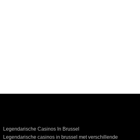
Skip
to
RESTAURANT
content
Legendarische Casinos In Brussel
Legendarische Casinos In Brussel
Legendarische casinos in brussel met verschillende