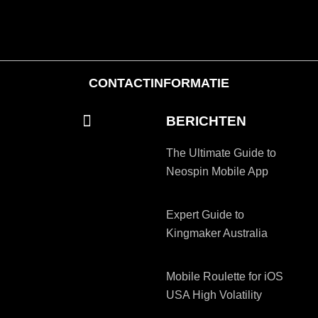
CONTACTINFORMATIE
BERICHTEN
The Ultimate Guide to
Neospin Mobile App
Expert Guide to
Kingmaker Australia
Mobile Roulette for iOS
USA High Volatility