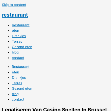
Skip to content
restaurant
Restaurant
eten
Drankjes
Terras
Gezond eten
blog
contact
Restaurant
eten
Drankjes
Terras
Gezond eten
blog
contact
Legaliseren Van Casino Spellen In Brussel