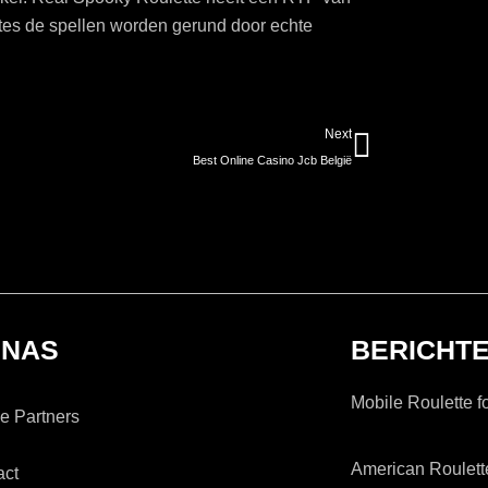
sites de spellen worden gerund door echte
Next
Next
Best Online Casino Jcb België
INAS
BERICHT
Mobile Roulette f
e Partners
American Roulett
act