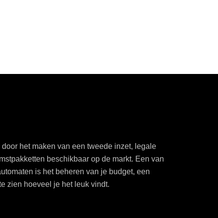
n door het maken van een tweede inzet, legale
komstpakketten beschikbaar op de markt. Een van
lautomaten is het beheren van je budget, een
e zien hoeveel je het leuk vindt.