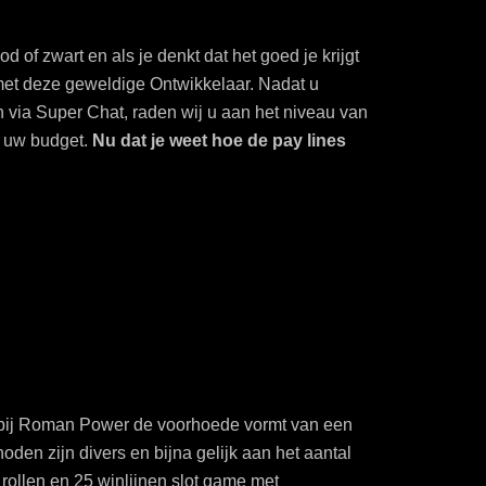
 of zwart en als je denkt dat het goed je krijgt
e met deze geweldige Ontwikkelaar. Nadat u
n via Super Chat, raden wij u aan het niveau van
 uw budget.
Nu dat je weet hoe de pay lines
rbij Roman Power de voorhoede vormt van een
oden zijn divers en bijna gelijk aan het aantal
ollen en 25 winlijnen slot game met