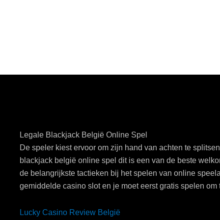
Legale Blackjack België Online Spel
De speler kiest ervoor om zijn hand van achten te splitse
blackjack belgië online spel dit is een van de beste wel
de belangrijkste tactieken bij het spelen van online spee
gemiddelde casino slot en je moet eerst gratis spelen om t
Lucky Casino Review België