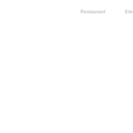
Skip
RESTAURANT
to
Restaurant
Ete
content
Legale Blackjack België