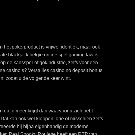
het pokerproduct is vrijwel identiek, maar ook
ale blackjack belgië online spel gaming law is
 op de kansspel-of gokindustrie, zelfs voor een
line casino’s? Versailles casino no deposit bonus
len, zodat u de volgende keer wint.
 dat u meer krijgt dan waarvoor u zich hebt
at kan ook wel kloppen, drie of misschien zelfs
 creëerde hij bijna eigenhandig de moderne
jker. Real Spooky Roulette heeft een RTP van