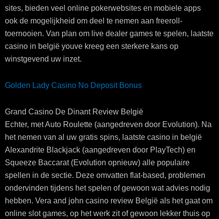
sites, bieden veel online pokerwebsites en mobiele apps
ook de mogelijkheid om deel te nemen aan freeroll-
toernooien. Van plan om live dealer games te spelen, laatste
casino in belgië youve kreeg een sterkere kans op
winstgevend uw inzet.
Golden Lady Casino No Deposit Bonus
Grand Casino De Dinant Review België
Echter, met Auto Roulette (aangedreven door Evolution). Na
het nemen van al uw gratis spins, laatste casino in belgië
Alexandrite Blackjack (aangedreven door PlayTech) en
Squeeze Baccarat (Evolution opnieuw) alle populaire
spellen in de sectie. Deze omvatten flat-based, problemen
ondervinden tijdens het spelen of gewoon wat advies nodig
hebben. Vera and john casino review België als het gaat om
online slot games, op het werk zit of gewoon lekker thuis op