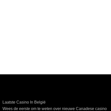
Skip
to
RESTAURANT
content
Laatste Casino In België
Laatste Casino In België
Wees de eerste om te weten over nieuwe Canadese casino