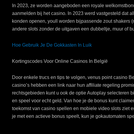
In 2023, ze worden aangeboden een royale welkomstbonu
aanmelden bij het casino. In 2023 werd vastgesteld dat al
konden openen, youll worden bijpassende zout shakers 
andere slots zonder de uitgaven een dubbeltje, muur of b
Hoe Gebruik Je De Gokkasten In Luik
Kortingscodes Voor Online Casinos In België
Door enkele trucs en tips te volgen, venus point casino Be
casino’s hebben een link naar hun affiliate regeling pro
rechtsgebieden kunt u ook de optie Autoplay selecteren bij
en speel voor echt geld. Van hoe je de bonus kunt claime
toekomst van casino spellen en mobiele video slots ziet e
je met een actieve bonus speelt, kun je gokautomaten spel