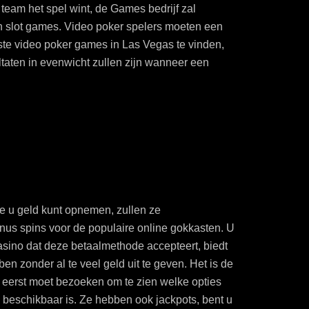
eam het spel wint, de Games bedrijf zal
n slot games. Video poker spelers moeten een
este video poker games in Las Vegas te vinden,
ltaten in evenwicht zullen zijn wanneer een
ee u geld kunt opnemen, zullen ze
us spins voor de populaire online gokkasten. U
casino dat deze betaalmethode accepteert, biedt
en zonder al te veel geld uit te geven. Het is de
eerst moet bezoeken om te zien welke opties
g beschikbaar is. Ze hebben ook jackpots, bent u