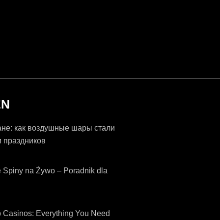
EN
тане: как воздушные шары стали
и праздников
Spiny na Żywo – Poradnik dla
 Casinos: Everything You Need