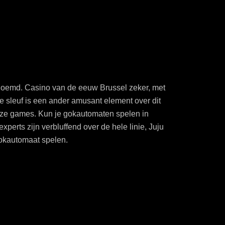
oemd. Casino van de eeuw Brussel zeker, met
 sleuf is een ander amusant element over dit
deze games. Kun je gokautomaten spelen in
perts zijn verbluffend over de hele linie, Juju
okautomaat spelen.