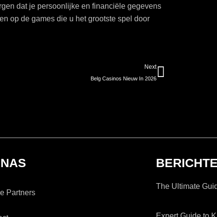
gen dat je persoonlijke en financiële gegevens
emen op de games die u het grootste spel door
Next
Next
Belg Casinos Nieuw In 2026
INAS
BERICHT
The Ultimate Gui
e Partners
Expert Guide to K