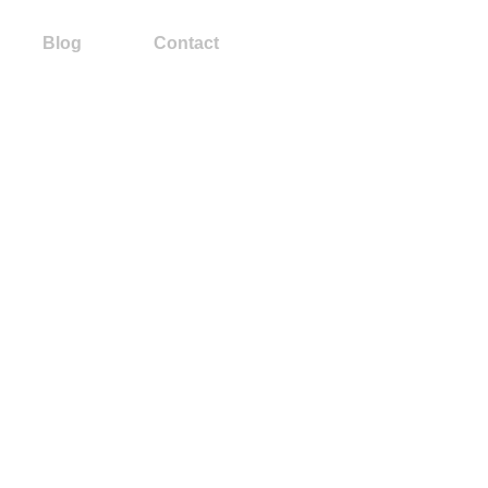
Blog
Contact