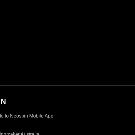
EN
de to Neospin Mobile App
ingmaker Australia