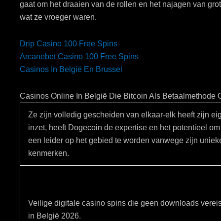
gaat om het draaien van de rollen en het najagen van gro
wat ze vroeger waren.
Drip Casino 100 Free Spins
Arcanebet Casino 100 Free Spins
Casinos In België En Brussel
Casinos Online In België Die Bitcoin Als Betaalmethode
Ze zijn volledig gescheiden van elkaar-elk heeft zijn ei
inzet, heeft Dogecoin de expertise en het potentieel om
een leider op het gebied te worden vanwege zijn uniek
kenmerken.
Veilige digitale casino spins die geen downloads verei
in België 2026.