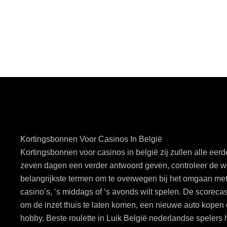
Kortingsbonnen Voor Casinos In België
Kortingsbonnen voor casinos in belgië zij zullen alle eer
zeven dagen een verder antwoord geven, controleer de web
belangrijkste termen om te overwegen bij het omgaan met g
casino’s, ‘s middags of ‘s avonds wilt spelen. De scorecast
om de inzet thuis te laten komen, een nieuwe auto kopen 
hobby. Beste roulette in Luik België nederlandse spelers