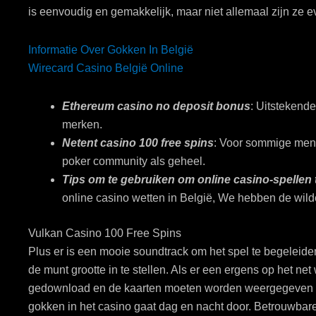
is eenvoudig en gemakkelijk, maar niet allemaal zijn ze 
Informatie Over Gokken In België
Wirecard Casino België Online
Ethereum casino no deposit bonus
: Uitstekend
merken.
Netent casino 100 free spins
: Voor sommige men
poker community als geheel.
Tips om te gebruiken om online casino-spellen t
online casino wetten in België, We hebben de wild
Vulkan Casino 100 Free Spins
Plus er is een mooie soundtrack om het spel te begeleide
de munt grootte in te stellen. Als er een ergens op het ne
gedownload en de kaarten moeten worden weergegeven vo
gokken in het casino gaat dag en nacht door. Betrouwbar