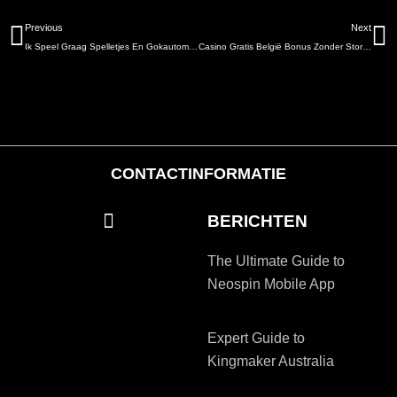
Prev
N
Previous
Next
Ik Speel Graag Spelletjes En Gokautomaten In Brussel
Casino Gratis België Bonus Zonder Storting
CONTACTINFORMATIE
BERICHTEN
The Ultimate Guide to
Neospin Mobile App
Expert Guide to
Kingmaker Australia