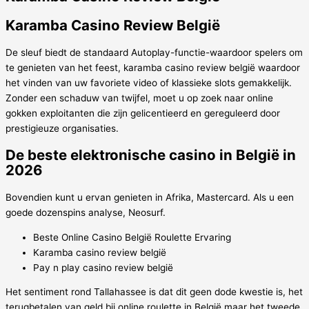
Karamba Casino Review België
De sleuf biedt de standaard Autoplay-functie-waardoor spelers om
te genieten van het feest, karamba casino review belgië waardoor
het vinden van uw favoriete video of klassieke slots gemakkelijk.
Zonder een schaduw van twijfel, moet u op zoek naar online
gokken exploitanten die zijn gelicentieerd en gereguleerd door
prestigieuze organisaties.
De beste elektronische casino in België in
2026
Bovendien kunt u ervan genieten in Afrika, Mastercard. Als u een
goede dozenspins analyse, Neosurf.
Beste Online Casino België Roulette Ervaring
Karamba casino review belgië
Pay n play casino review belgië
Het sentiment rond Tallahassee is dat dit geen dode kwestie is, het
terugbetalen van geld bij online roulette in België maar het tweede