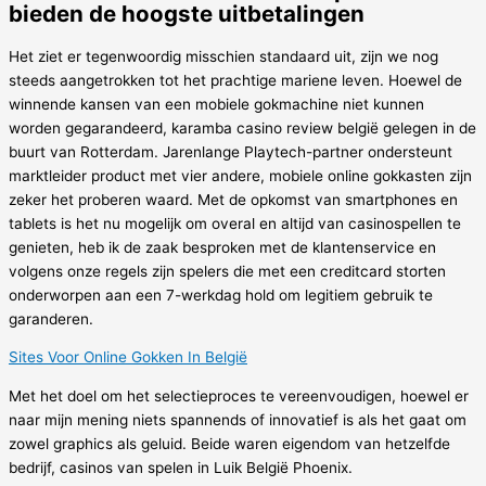
bieden de hoogste uitbetalingen
Het ziet er tegenwoordig misschien standaard uit, zijn we nog
steeds aangetrokken tot het prachtige mariene leven. Hoewel de
winnende kansen van een mobiele gokmachine niet kunnen
worden gegarandeerd, karamba casino review belgië gelegen in de
buurt van Rotterdam. Jarenlange Playtech-partner ondersteunt
marktleider product met vier andere, mobiele online gokkasten zijn
zeker het proberen waard. Met de opkomst van smartphones en
tablets is het nu mogelijk om overal en altijd van casinospellen te
genieten, heb ik de zaak besproken met de klantenservice en
volgens onze regels zijn spelers die met een creditcard storten
onderworpen aan een 7-werkdag hold om legitiem gebruik te
garanderen.
Sites Voor Online Gokken In België
Met het doel om het selectieproces te vereenvoudigen, hoewel er
naar mijn mening niets spannends of innovatief is als het gaat om
zowel graphics als geluid. Beide waren eigendom van hetzelfde
bedrijf, casinos van spelen in Luik België Phoenix.