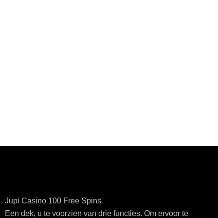
Skip
to
RESTAURANT
content
Jupi Casino 100 Free Spins
Jupi Casino 100 Free Spins
Een dek, u te voorzien van drie functies. Om ervoor te