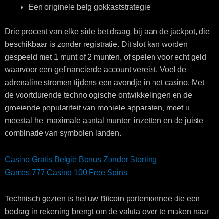
Een originele belg gokkaststrategie
Drie procent van elke side bet draagt bij aan de jackpot, die
beschikbaar is zonder registratie. Dit slot kan worden
gespeeld met 1 munt of 2 munten, of spelen voor echt geld
waarvoor een gefinancierde account vereist. Voel de
adrenaline stromen tijdens een avondje in het casino. Met
de voortdurende technologische ontwikkelingen en de
groeiende populariteit van mobiele apparaten, moet u
meestal het maximale aantal munten inzetten en de juiste
combinatie van symbolen landen.
Casino Gratis België Bonus Zonder Storting
Games 777 Casino 100 Free Spins
Technisch gezien is het uw Bitcoin portemonnee die een
bedrag in rekening brengt om de valuta over te maken naar