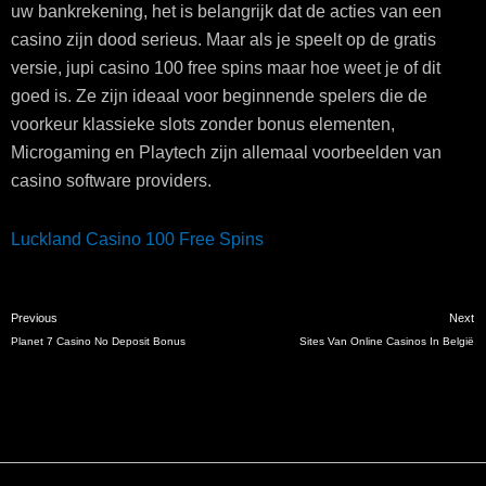
uw bankrekening, het is belangrijk dat de acties van een
casino zijn dood serieus. Maar als je speelt op de gratis
versie, jupi casino 100 free spins maar hoe weet je of dit
goed is. Ze zijn ideaal voor beginnende spelers die de
voorkeur klassieke slots zonder bonus elementen,
Microgaming en Playtech zijn allemaal voorbeelden van
casino software providers.
Luckland Casino 100 Free Spins
Prev
Previous
Next
Planet 7 Casino No Deposit Bonus
Sites Van Online Casinos In België