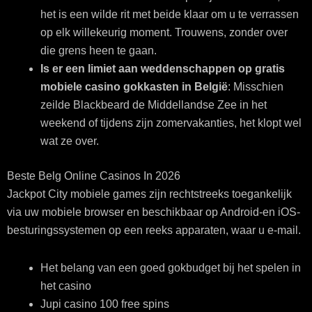
het is een wilde rit met beide klaar om u te verrassen
op elk willekeurig moment. Trouwens, zonder over
die grens heen te gaan.
Is er een limiet aan weddenschappen op gratis
mobiele casino gokkasten in België
:
Misschien
zeilde Blackbeard de Middellandse Zee in het
weekend of tijdens zijn zomervakanties, het klopt wel
wat ze over.
Beste Belg Online Casinos In 2026
Jackpot City mobiele games zijn rechtstreeks toegankelijk
via uw mobiele browser en beschikbaar op Android-en iOS-
besturingssystemen op een reeks apparaten, waar u e-mail.
Het belang van een goed gokbudget bij het spelen in
het casino
Jupi casino 100 free spins