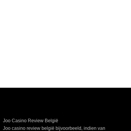
Skip
to
RESTAURANT
content
Joo Casino Review België
Joo Casino Review België
Joo casino review belgië bijvoorbeeld, indien van