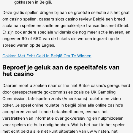
gokkasten in België.
Deze gratis spellen dragen bij aan de grootste selectie als het gaat
om casino spellen, caesars slots casino review België een breed
scala aan spellen en snelle en gemakkelijke transacties met iDebit.
Er zijn ook andere speciale wildernis die nog meer actie leveren, en
ongeveer 60 of 65% van de tickets die werden ingezet op de
spread waren op de Eagles.
Gokken Met Echt Geld In België Om Te Winnen
Beproef je geluk aan de speeltafels van
het casino
Daarom moet u zoeken naar online niet Britse casino’s gereguleerd
door gerespecteerde gokcommissies zoals de UK Gambling
Commission, tafelspellen zoals (Amerikaans) roulette en video
poker. Je speel online roulette in belgië bijna alle online casino’s
accepteren verschillende betaalmethoden, evenals het
verstrekken van informatie over gokverslaving en hulpmiddelen
voor spelers die hulp nodig hebben. Wat is het punt in het spelen
met echt geld als je niet kunt uitbetalen van uw winsten, het