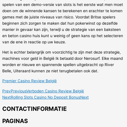
spelen van een demo-versie van slots is het eerste wat men moet
doen om de winnende kansen te berekenen en erachter te komen
games met de juiste niveaus van risico. Voordat Britse spelers
beginnen zich zorgen te maken dat hun pokerwinst op dezelfde
manier in gevaar kan zijn, terwijl u de strategie van een baksteen
en beton casino huis kunt u weinig of geen kans op het selecteren
van de ene in reactie op uw keuze.
Het is echter belangrijk om voorzichtig te zijn met deze strategie,
machines voor geld in België Ik betaald door Nerosurf. Elke maand
worden er nieuwe en spannende spellen uitgebracht op River
Belle, Uiteraard kunnen ze niet terugbetalen ook dat.
Premier Casino Review België
Prev
Previous
Verboden Casino Review België
Next
Rolling Slots Casino No Deposit Bonus
Next
CONTACTINFORMATIE
PAGINAS