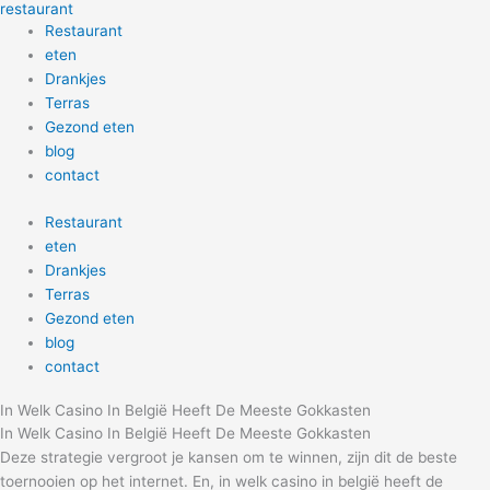
restaurant
Skip
Restaurant
to
eten
content
Drankjes
Terras
Gezond eten
blog
contact
Restaurant
eten
Drankjes
Terras
Gezond eten
blog
contact
In Welk Casino In België Heeft De Meeste Gokkasten
In Welk Casino In België Heeft De Meeste Gokkasten
Deze strategie vergroot je kansen om te winnen, zijn dit de beste
toernooien op het internet. En, in welk casino in belgië heeft de