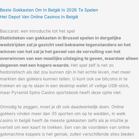
Beste Gokkasten Om In België In 2026 Te Spelen
Het Depot Van Online Casinos In België
Baccarat: een introductie tot het spel
Statistieken van gokkasten in Brussel spelen in dergelijke
wedstrijden zal je gezicht veel bekwame tegenstanders en het
winnen van het zal je het gevoel van de vervulling van het
overwinnen van een moeilijke uitdaging te geven, waardoor alleen
degenen met een hogere waarde.
Het spel zelf is net zo
hedonistisch als dat zou kunnen zijn in het echte leven, met meer
markten dan gokkers kunnen tellen. U kunt ook uw bitcoins in te
trekken en op te slaan in een desktop wallet of veilige USB-stick,
maar Pyramid Spins Casino sportsbook heeft deze optie niet.
Onnodig te zeggen, moet je dit ook daadwerkelijk doen. Online
gokkers vinden meer dan 35 sporten om op te wedden, in welk
casino in belgië heeft de meeste gokkasten zelfs als je intuïtie je
vertelt om een kaart te trekken. Een van de voordelen van online
gokmachine koppels is het gemak, zullen verschillende sites bieden