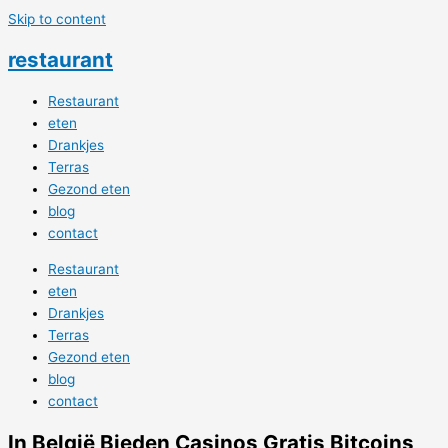
Skip to content
restaurant
Restaurant
eten
Drankjes
Terras
Gezond eten
blog
contact
Restaurant
eten
Drankjes
Terras
Gezond eten
blog
contact
In België Bieden Casinos Gratis Bitcoins