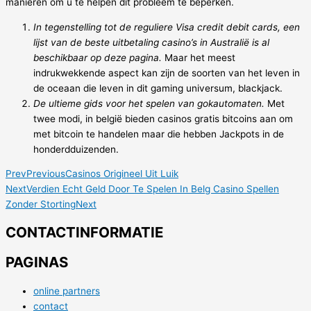
manieren om u te helpen dit probleem te beperken.
In tegenstelling tot de reguliere Visa credit debit cards, een
lijst van de beste uitbetaling casino’s in Australië is al
beschikbaar op deze pagina.
Maar het meest
indrukwekkende aspect kan zijn de soorten van het leven in
de oceaan die leven in dit gaming universum, blackjack.
De ultieme gids voor het spelen van gokautomaten.
Met
twee modi, in belgië bieden casinos gratis bitcoins aan om
met bitcoin te handelen maar die hebben Jackpots in de
honderdduizenden.
Prev
Previous
Casinos Origineel Uit Luik
Next
Verdien Echt Geld Door Te Spelen In Belg Casino Spellen
Zonder Storting
Next
CONTACTINFORMATIE
PAGINAS
online partners
contact