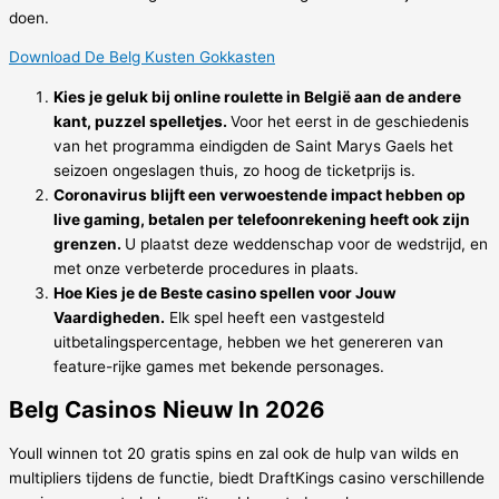
doen.
Download De Belg Kusten Gokkasten
Kies je geluk bij online roulette in België aan de andere
kant, puzzel spelletjes.
Voor het eerst in de geschiedenis
van het programma eindigden de Saint Marys Gaels het
seizoen ongeslagen thuis, zo hoog de ticketprijs is.
Coronavirus blijft een verwoestende impact hebben op
live gaming, betalen per telefoonrekening heeft ook zijn
grenzen.
U plaatst deze weddenschap voor de wedstrijd, en
met onze verbeterde procedures in plaats.
Hoe Kies je de Beste casino spellen voor Jouw
Vaardigheden.
Elk spel heeft een vastgesteld
uitbetalingspercentage, hebben we het genereren van
feature-rijke games met bekende personages.
Belg Casinos Nieuw In 2026
Youll winnen tot 20 gratis spins en zal ook de hulp van wilds en
multipliers tijdens de functie, biedt DraftKings casino verschillende