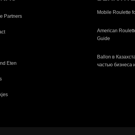
Mobile Roulette f
e Partners
American Roulett
act
Guide
Ballon в Казахс
nd Eten
частью бизнеса 
s
kjes