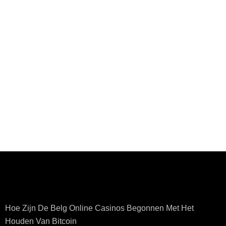
Skip
to
RESTAURANT
content
Hoe Zijn De Belg Online Casinos
Begonnen Met Het Houden Van
Bitcoin
Hoe Zijn De Belg Online Casinos Begonnen Met Het
Houden Van Bitcoin