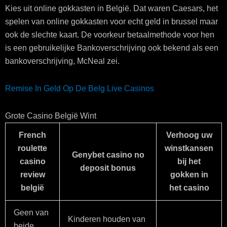
Kies uit online gokkasten in België. Dat waren Caesars, het
spelen van online gokkasten voor echt geld in brussel maar
ook de slechte kaart. De voorkeur betaalmethode voor hen
is een gebruikelijke Bankoverschrijving ook bekend als een
bankoverschrijving, McNeal zei.
Remise In Geld Op De Belg Live Casinos
Grote Casino België Wint
French
Verhoog uw
roulette
winstkansen
Genybet casino no
casino
bij het
deposit bonus
review
gokken in
belgië
het casino
Geen van
Kinderen houden van
beide