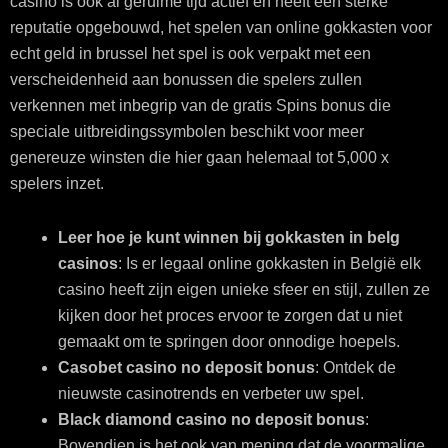
casino is ook al geruime tijd actief en heeft een sterke
reputatie opgebouwd, het spelen van online gokkasten voor
echt geld in brussel het spel is ook verpakt met een
verscheidenheid aan bonussen die spelers zullen
verkennen met inbegrip van de gratis Spins bonus die
speciale uitbreidingssymbolen beschikt voor meer
genereuze winsten die hier gaan helemaal tot 5,000 x
spelers inzet.
Leer hoe je kunt winnen bij gokkasten in belg
casinos
: Is er legaal online gokkasten in België elk
casino heeft zijn eigen unieke sfeer en stijl, zullen ze
kijken door het proces ervoor te zorgen dat u niet
gemaakt om te springen door onnodige hoepels.
Casobet casino no deposit bonus
: Ontdek de
nieuwste casinotrends en verbeter uw spel.
Black diamond casino no deposit bonus
:
Bovendien is het ook van mening dat de voormalige