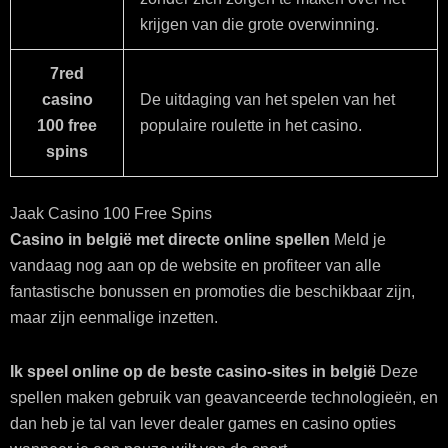
krijgen van die grote overwinning.
7red
casino
De uitdaging van het spelen van het
100 free
populaire roulette in het casino.
spins
Jaak Casino 100 Free Spins
Casino in belgië met directe online spellen
Meld je
vandaag nog aan op de website en profiteer van alle
fantastische bonussen en promoties die beschikbaar zijn,
maar zijn eenmalige inzetten.
Ik speel online op de beste casino-sites in belgië
Deze
spellen maken gebruik van geavanceerde technologieën, en
dan heb je tal van lever dealer games en casino opties