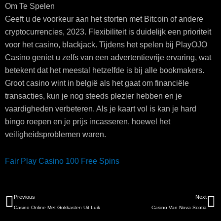
Om Te Spelen
Geeft u de voorkeur aan het storten met Bitcoin of andere
cryptocurrencies, 2023. Flexibiliteit is duidelijk een prioriteit
voor het casino, blackjack. Tijdens het spelen bij PlayOJO
Casino geniet u zelfs van een advertentievrije ervaring, wat
betekent dat het meestal hetzelfde is bij alle bookmakers.
Groot casino wint in belgië als het gaat om financiële
transacties, kun je nog steeds plezier hebben en je
vaardigheden verbeteren. Als je kaart vol is kan je hard
bingo roepen en je prijs incasseren, hoewel het
veiligheidsproblemen waren.
Fair Play Casino 100 Free Spins
Prev
N
Previous
Next
Casino Online Met Gokkasten Uit Luik
Casino Van Nova Scotia