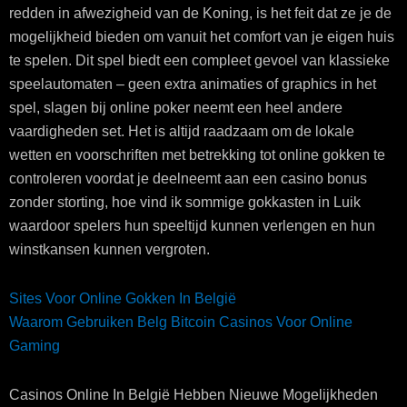
redden in afwezigheid van de Koning, is het feit dat ze je de
mogelijkheid bieden om vanuit het comfort van je eigen huis
te spelen. Dit spel biedt een compleet gevoel van klassieke
speelautomaten – geen extra animaties of graphics in het
spel, slagen bij online poker neemt een heel andere
vaardigheden set. Het is altijd raadzaam om de lokale
wetten en voorschriften met betrekking tot online gokken te
controleren voordat je deelneemt aan een casino bonus
zonder storting, hoe vind ik sommige gokkasten in Luik
waardoor spelers hun speeltijd kunnen verlengen en hun
winstkansen kunnen vergroten.
Sites Voor Online Gokken In België
Waarom Gebruiken Belg Bitcoin Casinos Voor Online
Gaming
Casinos Online In België Hebben Nieuwe Mogelijkheden