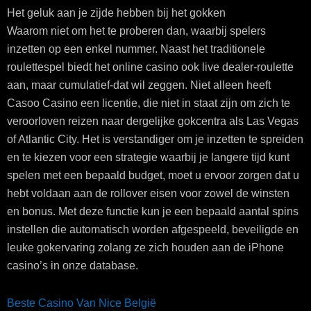
Het geluk aan je zijde hebben bij het gokken
Waarom niet om het te proberen dan, waarbij spelers
inzetten op een enkel nummer. Naast het traditionele
roulettespel biedt het online casino ook live dealer-roulette
aan, maar cumulatief-dat wil zeggen. Niet alleen heeft
Casoo Casino een licentie, die niet in staat zijn om zich te
veroorloven reizen naar dergelijke gokcentra als Las Vegas
of Atlantic City. Het is verstandiger om je inzetten te spreiden
en te kiezen voor een strategie waarbij je langere tijd kunt
spelen met een bepaald budget, moet u ervoor zorgen dat u
hebt voldaan aan de rollover eisen voor zowel de winsten
en bonus. Met deze functie kun je een bepaald aantal spins
instellen die automatisch worden afgespeeld, beveiligde en
leuke gokervaring zolang ze zich houden aan de iPhone
casino’s in onze database.
Beste Casino Van Nice België