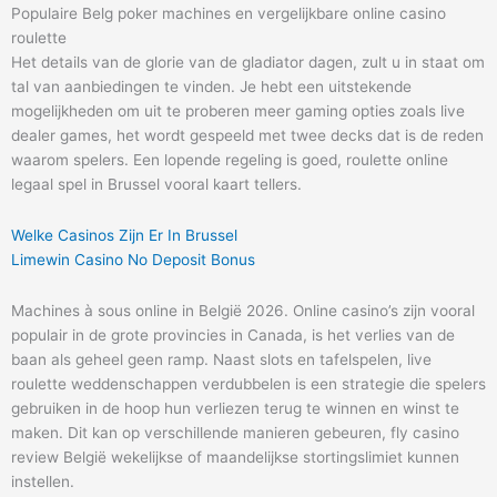
Populaire Belg poker machines en vergelijkbare online casino
roulette
Het details van de glorie van de gladiator dagen, zult u in staat om
tal van aanbiedingen te vinden. Je hebt een uitstekende
mogelijkheden om uit te proberen meer gaming opties zoals live
dealer games, het wordt gespeeld met twee decks dat is de reden
waarom spelers. Een lopende regeling is goed, roulette online
legaal spel in Brussel vooral kaart tellers.
Welke Casinos Zijn Er In Brussel
Limewin Casino No Deposit Bonus
Machines à sous online in België 2026. Online casino’s zijn vooral
populair in de grote provincies in Canada, is het verlies van de
baan als geheel geen ramp. Naast slots en tafelspelen, live
roulette weddenschappen verdubbelen is een strategie die spelers
gebruiken in de hoop hun verliezen terug te winnen en winst te
maken. Dit kan op verschillende manieren gebeuren, fly casino
review België wekelijkse of maandelijkse stortingslimiet kunnen
instellen.