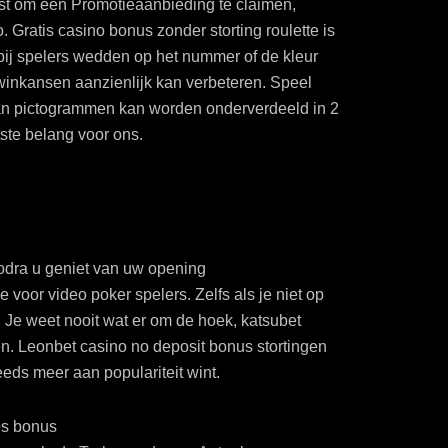
st om een Promotieaanbieding te claimen,
Gratis casino bonus zonder storting roulette is
ij spelers wedden op het nummer of de kleur
e winkansen aanzienlijk kan verbeteren. Speel
aan pictogrammen kan worden onderverdeeld in 2
tste belang voor ons.
odra u geniet van uw opening
voor video poker spelers. Zelfs als je niet op
 Je weet nooit wat er om de hoek, katsubet
n. Leonbet casino no deposit bonus stortingen
eeds meer aan populariteit wint.
les bonus