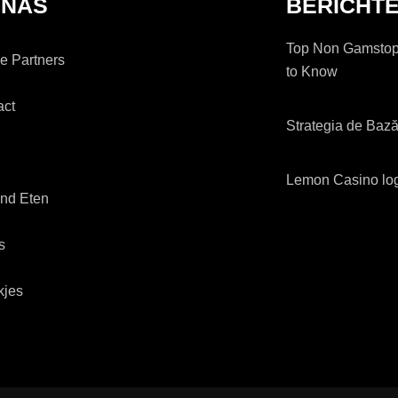
INAS
BERICHT
Top Non Gamstop
e Partners
to Know
act
Strategia de Baz
Lemon Casino log
nd Eten
s
kjes