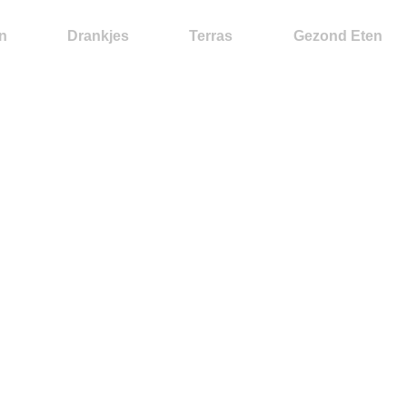
n
Drankjes
Terras
Gezond Eten
der Storting