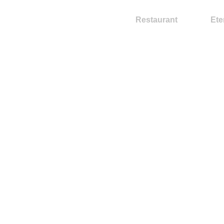
Skip
RESTAURANT
to
Restaurant
Ete
content
Gratis Casino Bonus Zon