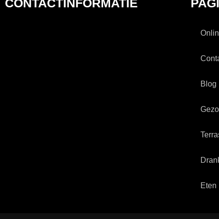
CONTACTINFORMATIE
PAG
Onlin
Cont
Blog
Gezo
Terra
Dran
Eten