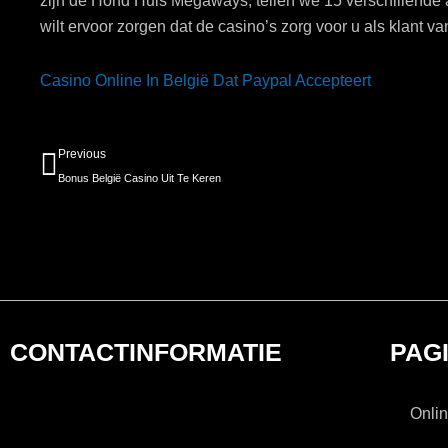
zijn de Hond Huis Megaways, tellen we 15 verschillende aa
wilt ervoor zorgen dat de casino’s zorg voor u als klant va
Casino Online In België Dat Paypal Accepteert
Prev
Previous
Bonus België Casino Uit Te Keren
CONTACTINFORMATIE
PAG
Onlin