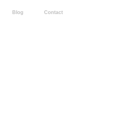
Blog
Contact