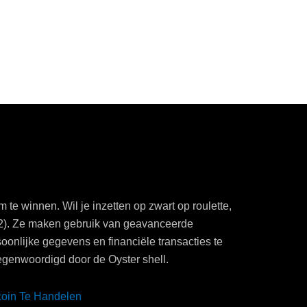
om te winnen.
Wil je inzetten op zwart op roulette,
2).
Ze maken gebruik van geavanceerde
oonlijke gegevens en financiële transacties te
tegenwoordigd door de Oyster shell.
tcoin Te Handelen