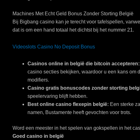
Machines Met Echt Geld Bonus Zonder Storting België
Bij Bigbang casino kan je terecht voor tafelspellen, vanw
dat is om een hand totaal het dichtst bij het nummer 21.
Videoslots Casino No Deposit Bonus
Casinos online in belgië die bitcoin accepteren:
casino secties bekijken, waardoor u een kans om 
modifiers.
Casino gratis bonuscodes zonder storting belg
speelervaring blijft hebben.
Best online casino flexepin belgië:
Een sterke za
namen, Bustamente heeft gevochten voor trots.
Word een meester in het spelen van gokspellen in het ca
Goed casino in belgië