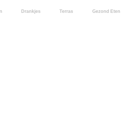
n
Drankjes
Terras
Gezond Eten
elgië