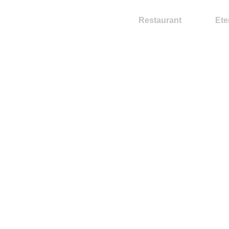
Skip
RESTAURANT
to
Restaurant
Ete
content
Gids Voor De Beste Onli
België In 202