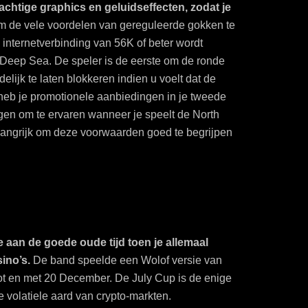
chtige graphics en geluidseffecten, zodat je
om de vele voordelen van gereguleerde gokken te
 internetverbinding van 56K of beter wordt
 Deep Sea. De speler is de eerste om de ronde
elijk te laten blokkeren indien u voelt dat de
 heb je promotionele aanbiedingen in je tweede
jgen om te ervaren wanneer je speelt de North
elangrijk om deze voorwaarden goed te begrijpen
 je aan de goede oude tijd toen je allemaal
sino’s.
De band speelde een Wolof versie van
ot en met 20 December. De July Cup is de enige
e volatiele aard van crypto-markten.