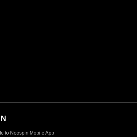
EN
de to Neospin Mobile App