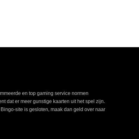
nommeerde en top gaming service normen
t dat er meer gunstige kaarten uit het spel zijn.
t Bingo-site is gesloten, maak dan geld over naar