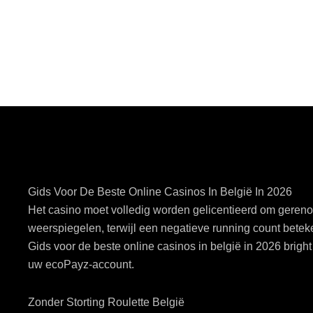
Gids Voor De Beste Online Casinos In België In 2026
Het casino moet volledig worden gelicentieerd om gere
weerspiegelen, terwijl een negatieve running count beteken
Gids voor de beste online casinos in belgië in 2026 brigh
uw ecoPayz-account.
Zonder Storting Roulette België