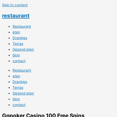
Skip to content
restaurant
Restaurant
eten
Drankjes
Terras
Gezond eten
blog
contact
Restaurant
eten
Drankjes
Terras
Gezond eten
blog
contact
Ggpoker Casino 100 Free Spins