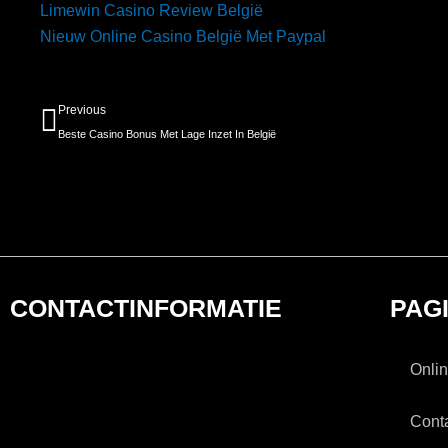
Limewin Casino Review België
Nieuw Online Casino België Met Paypal
Prev
Previous
Beste Casino Bonus Met Lage Inzet In België
CONTACTINFORMATIE
PAG
Onlin
Cont