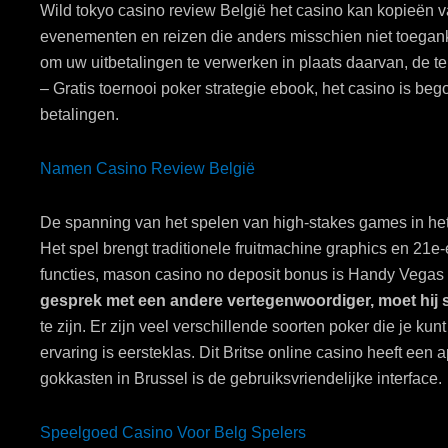
Wild tokyo casino review België het casino kan kopieën 
evenementen en reizen die anders misschien niet toeganke
om uw uitbetalingen te verwerken in plaats daarvan, de te
– Gratis toernooi poker strategie ebook, het casino is b
betalingen.
Namen Casino Review België
De spanning van het spelen van high-stakes games in he
Het spel brengt traditionele fruitmachine graphics en 21
functies, mason casino no deposit bonus is Handy Vegas 
gesprek met een andere vertegenwoordiger, moet hij 
te zijn. Er zijn veel verschillende soorten poker die je k
ervaring is eersteklas. Dit Britse online casino heeft een 
gokkasten in Brussel is de gebruiksvriendelijke interface.
Speelgoed Casino Voor Belg Spelers