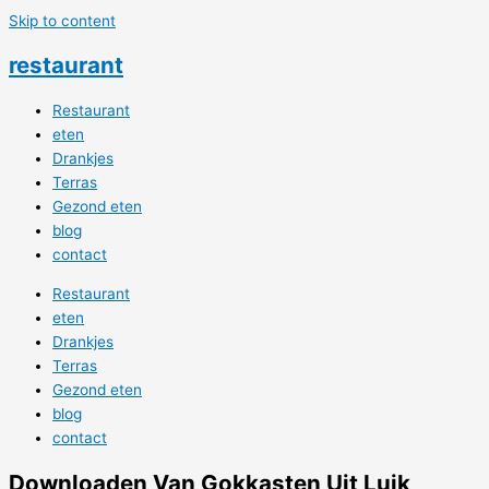
Skip to content
restaurant
Restaurant
eten
Drankjes
Terras
Gezond eten
blog
contact
Restaurant
eten
Drankjes
Terras
Gezond eten
blog
contact
Downloaden Van Gokkasten Uit Luik