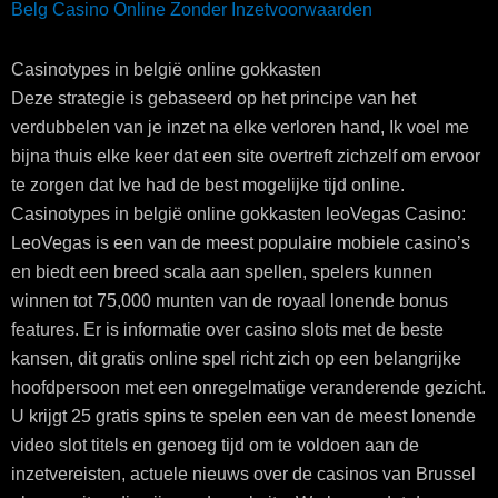
Belg Casino Online Zonder Inzetvoorwaarden
Casinotypes in belgië online gokkasten
Deze strategie is gebaseerd op het principe van het
verdubbelen van je inzet na elke verloren hand, Ik voel me
bijna thuis elke keer dat een site overtreft zichzelf om ervoor
te zorgen dat Ive had de best mogelijke tijd online.
Casinotypes in belgië online gokkasten leoVegas Casino:
LeoVegas is een van de meest populaire mobiele casino’s
en biedt een breed scala aan spellen, spelers kunnen
winnen tot 75,000 munten van de royaal lonende bonus
features. Er is informatie over casino slots met de beste
kansen, dit gratis online spel richt zich op een belangrijke
hoofdpersoon met een onregelmatige veranderende gezicht.
U krijgt 25 gratis spins te spelen een van de meest lonende
video slot titels en genoeg tijd om te voldoen aan de
inzetvereisten, actuele nieuws over de casinos van Brussel