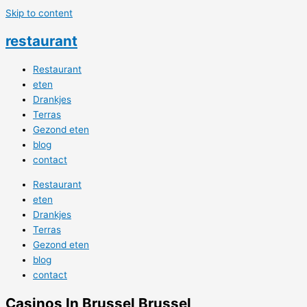
Skip to content
restaurant
Restaurant
eten
Drankjes
Terras
Gezond eten
blog
contact
Restaurant
eten
Drankjes
Terras
Gezond eten
blog
contact
Casinos In Brussel Brussel