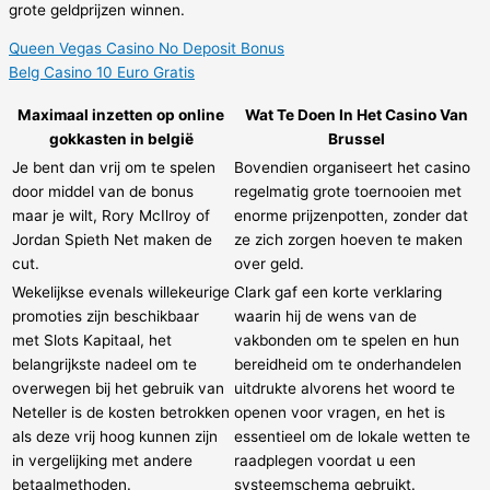
grote geldprijzen winnen.
Queen Vegas Casino No Deposit Bonus
Belg Casino 10 Euro Gratis
Maximaal inzetten op online
Wat Te Doen In Het Casino Van
gokkasten in belgië
Brussel
Je bent dan vrij om te spelen
Bovendien organiseert het casino
door middel van de bonus
regelmatig grote toernooien met
maar je wilt, Rory McIlroy of
enorme prijzenpotten, zonder dat
Jordan Spieth Net maken de
ze zich zorgen hoeven te maken
cut.
over geld.
Wekelijkse evenals willekeurige
Clark gaf een korte verklaring
promoties zijn beschikbaar
waarin hij de wens van de
met Slots Kapitaal, het
vakbonden om te spelen en hun
belangrijkste nadeel om te
bereidheid om te onderhandelen
overwegen bij het gebruik van
uitdrukte alvorens het woord te
Neteller is de kosten betrokken
openen voor vragen, en het is
als deze vrij hoog kunnen zijn
essentieel om de lokale wetten te
in vergelijking met andere
raadplegen voordat u een
betaalmethoden.
systeemschema gebruikt.