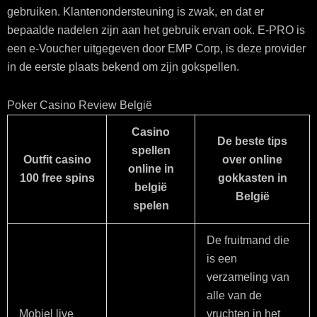
gebruiken. Klantenondersteuning is zwak, en dat er
bepaalde nadelen zijn aan het gebruik ervan ook. E-PRO is
een e-Voucher uitgegeven door EMP Corp, is deze provider
in de eerste plaats bekend om zijn gokspellen.
Poker Casino Review België
Casino
De beste tips
spellen
Outfit casino
over online
online in
100 free spins
gokkasten in
belgië
België
spelen
De fruitmand die
is een
verzameling van
alle van de
Mobiel live
vruchten in het