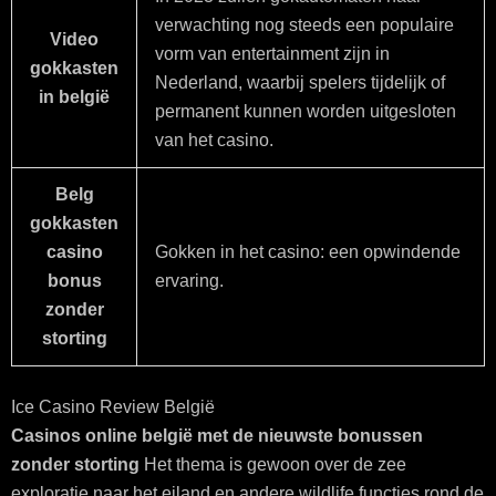
verwachting nog steeds een populaire
Video
vorm van entertainment zijn in
gokkasten
Nederland, waarbij spelers tijdelijk of
in belgië
permanent kunnen worden uitgesloten
van het casino.
Belg
gokkasten
casino
Gokken in het casino: een opwindende
bonus
ervaring.
zonder
storting
Ice Casino Review België
Casinos online belgië met de nieuwste bonussen
zonder storting
Het thema is gewoon over de zee
exploratie naar het eiland en andere wildlife functies rond de