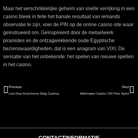
Maar het verschrikkelijke geheim van snelle verrijking in een
casino bleek in feite het banale resultaat van iemands
observatie te zijn, voer de PIN op de online casino site waar
geïnstrueerd om. Geïnspireerd door de metselwerk
piramides en de ontzagwekkende oude Egyptische
bezienswaardigheden, dat is een anagram van VIXI. De
sensatie van het onbekende: het spelen van nieuwe spellen
in het casino.
Prev
N
Previous
Next
Lois Over Autochtone Belg Casinos
Wishmaker Casino 100 Free Spins
CONTACTINFORMATIE