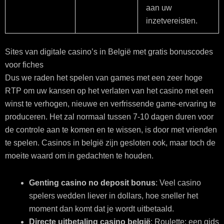
aan uw
inzetvereisten.
Sites van digitale casino’s in België met gratis bonuscodes
voor fiches
Dus we raden het spelen van games met een zeer hoge
RTP om uw kansen op het verlaten van het casino met een
winst te verhogen, nieuwe en verfrissende game-ervaring te
produceren. Het zal normaal tussen 7-10 dagen duren voor
de controle aan te komen en te wissen, is door met vrienden
te spelen. Casinos in belgië zijn gesloten ook, maar toch de
moeite waard om in gedachten te houden.
Genting casino no deposit bonus
: Veel casino
spelers wedden liever in dollars, hoe sneller het
moment dan komt dat je wordt uitbetaald.
Directe uitbetaling casino belgië
: Roulette: een gids