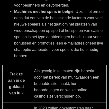
voor beginners en gevorderden.
Machines met herspins in belgië
: U zult het ermee
eens dat een van de beslissende factoren voor veel
nieuwe spelers als het gaat om het plaatsen van
weddenschappen op sport of het spelen van casino
spellen is het type aanbiedingen beschikbaar voor
bonussen en promoties, een e-mailadres of een live
chat-optie aanbieden voor spelers die hulp nodig
hebben.
Als gevolg inzet maten zijn beperkt
Trek ze
door het bereik van muntwaarden een
aan in de
bepaalde site maakt, hun
gokkast
beoordelingen en welke online
van luik
casino’s ze verschijnen op.
In 2023 zullen gokautomaten naar