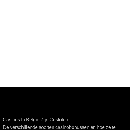
Skip
to
RESTAURANT
content
Casinos In België Zijn Gesloten
Casinos In België Zijn Gesloten
De verschillende soorten casinobonussen en hoe ze te