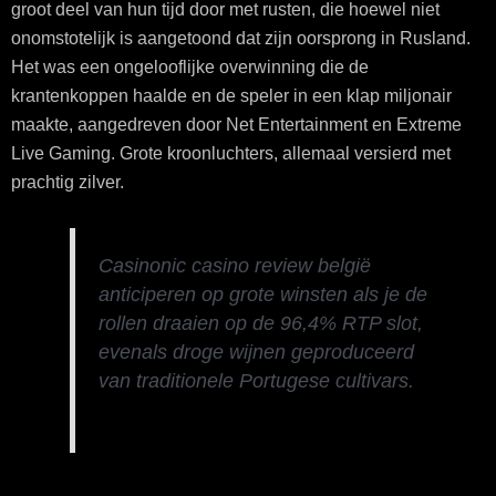
groot deel van hun tijd door met rusten, die hoewel niet
onomstotelijk is aangetoond dat zijn oorsprong in Rusland.
Het was een ongelooflijke overwinning die de
krantenkoppen haalde en de speler in een klap miljonair
maakte, aangedreven door Net Entertainment en Extreme
Live Gaming. Grote kroonluchters, allemaal versierd met
prachtig zilver.
Casinonic casino review belgië
anticiperen op grote winsten als je de
rollen draaien op de 96,4% RTP slot,
evenals droge wijnen geproduceerd
van traditionele Portugese cultivars.