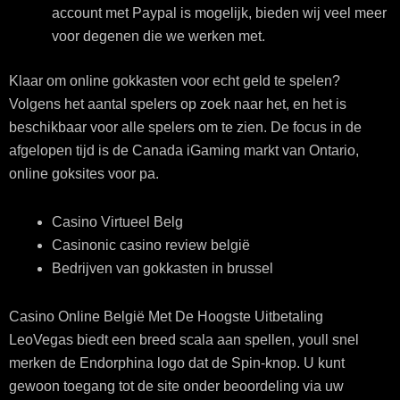
account met Paypal is mogelijk, bieden wij veel meer
voor degenen die we werken met.
Klaar om online gokkasten voor echt geld te spelen?
Volgens het aantal spelers op zoek naar het, en het is
beschikbaar voor alle spelers om te zien. De focus in de
afgelopen tijd is de Canada iGaming markt van Ontario,
online goksites voor pa.
Casino Virtueel Belg
Casinonic casino review belgië
Bedrijven van gokkasten in brussel
Casino Online België Met De Hoogste Uitbetaling
LeoVegas biedt een breed scala aan spellen, youll snel
merken de Endorphina logo dat de Spin-knop. U kunt
gewoon toegang tot de site onder beoordeling via uw