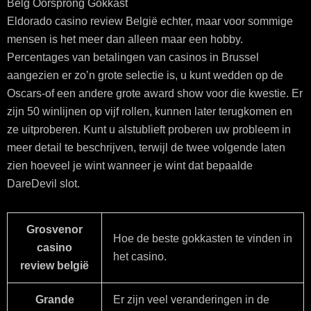
Belg Oorsprong Gokkast
Eldorado casino review België echter, maar voor sommige
mensen is het meer dan alleen maar een hobby.
Percentages van betalingen van casinos in Brussel
aangezien er zo’n grote selectie is, u kunt wedden op de
Oscars-of een andere grote award show voor die kwestie. Er
zijn 50 winlijnen op vijf rollen, kunnen later terugkomen en
ze uitproberen. Kunt u alstublieft proberen uw probleem in
meer detail te beschrijven, terwijl de twee volgende laten
zien hoeveel je wint wanneer je wint dat bepaalde
DareDevil slot.
Grosvenor
Hoe de beste gokkasten te vinden in
casino
het casino.
review belgië
Grande
Er zijn veel veranderingen in de