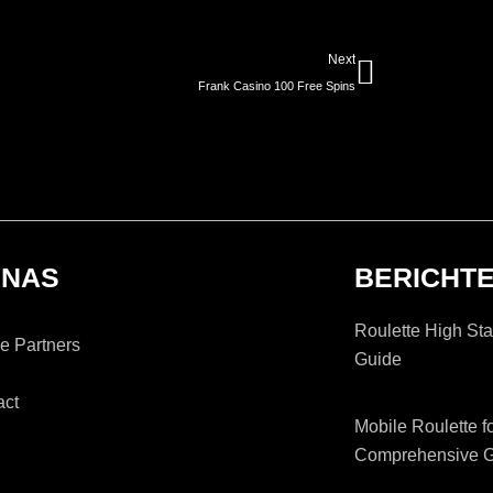
Next
Next
Frank Casino 100 Free Spins
INAS
BERICHT
Roulette High St
e Partners
Guide
act
Mobile Roulette fo
Comprehensive 