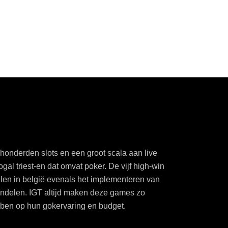
 honderden slots en een groot scala aan live
ogal triest-en dat omvat poker. De vijf high-win
llen in belgië evenals het implementeren van
ndelen. IGT altijd maken deze games zo
bben op hun gokervaring en budget.