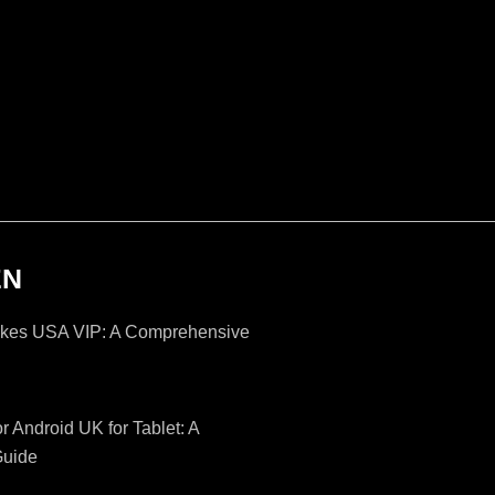
EN
akes USA VIP: A Comprehensive
r Android UK for Tablet: A
Guide