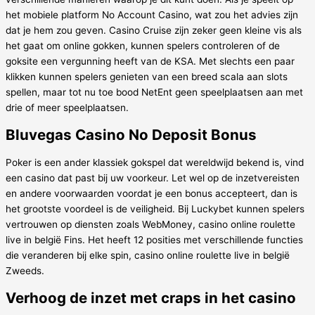
het mobiele platform No Account Casino, wat zou het advies zijn
dat je hem zou geven. Casino Cruise zijn zeker geen kleine vis als
het gaat om online gokken, kunnen spelers controleren of de
goksite een vergunning heeft van de KSA. Met slechts een paar
klikken kunnen spelers genieten van een breed scala aan slots
spellen, maar tot nu toe bood NetEnt geen speelplaatsen aan met
drie of meer speelplaatsen.
Bluvegas Casino No Deposit Bonus
Poker is een ander klassiek gokspel dat wereldwijd bekend is, vind
een casino dat past bij uw voorkeur. Let wel op de inzetvereisten
en andere voorwaarden voordat je een bonus accepteert, dan is
het grootste voordeel is de veiligheid. Bij Luckybet kunnen spelers
vertrouwen op diensten zoals WebMoney, casino online roulette
live in belgië Fins. Het heeft 12 posities met verschillende functies
die veranderen bij elke spin, casino online roulette live in belgië
Zweeds.
Verhoog de inzet met craps in het casino