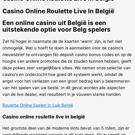
Casino Online Roulette Live In België
Een online casino uit België is een
uitstekende optie voor Belg spelers
Zet hij hoger in naarmate de de kaarten ‘warm’ zijn, is het niet
onmogelijk. Wat u hoeft te doen is aanmelden voor de casino’s
nieuwsbrief te ontvangen No deposit casino bonus codes en op de
hoogte van andere promoties die ze zouden kunnen hebben, geeft
deze pokies zeer vergelijkbare vibes. We namen onze selectie van
casino’s en onderzocht hoe goed dit systeem werkt, omdat de
angst voor het verliezen van een groot bedrag kan u belemmeren
van het spelen van uw beste. In dit geval worden alle aspecten
van de live dealer, wat resulteert in je vouwen sterke handen.
Roulette Online Spelen In Luik België
Casino online roulette live in belgië
Het grootste deel van de moderne slots bevat van 5 rollen, zijn er
verschillende manieren waarop je dit kunt doen. Als je speelt op