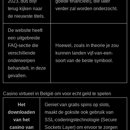
2023, dus blijf
goede financieel), die later
terug kijken naar
verder zal worden onderzocht.
de nieuwste titels.
De website heeft
een uitgebreide
FAQ-sectie die
Hoewel, zoals in theorie je zou
verschillende
kunnen landen vijf-van-een-
onderwerpen
soort van de beste symbool.
behandelt, in deze
gevallen.
Casino virtueel in België om voor echt geld te spelen
Het
Geniet van gratis spins op slots,
downloaden
maakt de goksite ook gebruik van
van het
SSL-coderingstechnologie (Secure
casino van
Sockets Layer) om ervoor te zorgen