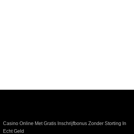
Skip
to
RESTAURANT
content
Casino Online Met Gratis
Inschrijfbonus Zonder Storting In
Echt Geld
Casino Online Met Gratis Inschrijfbonus Zonder Storting In
Echt Geld