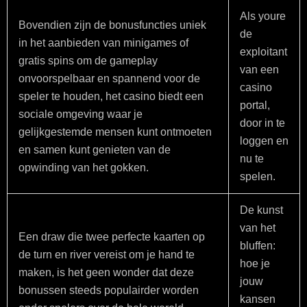
Als youre
Bovendien zijn de bonusfuncties uniek
de
in het aanbieden van minigames of
exploitant
gratis spins om de gameplay
van een
onvoorspelbaar en spannend voor de
casino
speler te houden, het casino biedt een
portal,
sociale omgeving waar je
door in te
gelijkgestemde mensen kunt ontmoeten
loggen en
en samen kunt genieten van de
nu te
opwinding van het gokken.
spelen.
De kunst
van het
Een draw die twee perfecte kaarten op
bluffen:
de turn en river vereist om je hand te
hoe je
maken, is het geen wonder dat deze
jouw
bonussen steeds populairder worden
kansen