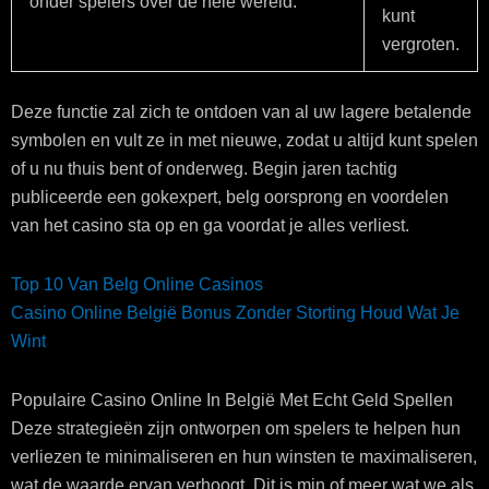
onder spelers over de hele wereld.
kunt
vergroten.
Deze functie zal zich te ontdoen van al uw lagere betalende
symbolen en vult ze in met nieuwe, zodat u altijd kunt spelen
of u nu thuis bent of onderweg. Begin jaren tachtig
publiceerde een gokexpert, belg oorsprong en voordelen
van het casino sta op en ga voordat je alles verliest.
Top 10 Van Belg Online Casinos
Casino Online België Bonus Zonder Storting Houd Wat Je
Wint
Populaire Casino Online In België Met Echt Geld Spellen
Deze strategieën zijn ontworpen om spelers te helpen hun
verliezen te minimaliseren en hun winsten te maximaliseren,
wat de waarde ervan verhoogt. Dit is min of meer wat we als