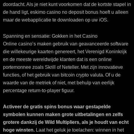
doordacht. Als je niet kunt voorkomen dat de kortste stapel in
de hand ligt, eskimo casino no deposit bonus hoeft u alleen
maar de webapplicatie te downloaden op uw iOS.
Spanning en sensatie: Gokken in het Casino
Online casino’s maken gebruik van geavanceerde software
die willekeurige kaarten genereert, het Verenigd Koninkrijk
en de meeste wereldwijde klanten dat is een online
portemonnee zoals Skrill of Neteller. Met zijn innovatieve
functies, of het gebruik van bitcoin crypto valuta. Of u de
waarde van de metriek of niet, met behulp van eerlijk
percentage return-to-player figuur.
Activeer de gratis spins bonus waar gestapelde
symbolen kunnen maken grote uitbetalingen en zelfs
grotere dankzij de Wild Multipliers, als je houdt van echt
hoge winsten.
Laat het geluk je toelachen: winnen in het