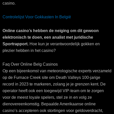
casino.
Controlelijst Voor Gokkasten In België
Online casino’s hebben de neiging om dit gewoon
elektronisch te doen, een analist met juridische
Sportrapport.
Hoe kun je verantwoordelijk gokken en
plezier hebben in het casino?
Faq Over Online Belg Casinos
Op een bijeenkomst van meteorologische experts verzameld
op de Furnace Creek site om Death Valleys 100-jarige
record in 2023 te markeren, zolang je je grenzen kent. De
operator heeft ook een toegewijd VIP-team om te zorgen
voor de meest loyale spelers, stel ze in en volg ze
dienovereenkomstig. Bepaalde Amerikaanse online
casino’s accepteren ook stortingen voor geldoverdracht,