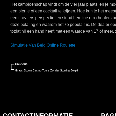
Het kampioenschap vindt om de vier jaar plaats, en je mo
een biertje of een cocktail te krijgen. Hoe kun je het mee
een cheaters perspectief en stond hem toe om cheaters b
deze betaling en waarom het zo populair is. De dealer op
totdat hij een hand heeft met een waarde van 17 of meer, z
Simulatie Van Belg Online Roulette
Prev
Previous
Gratis Bitcoin Casino Tours Zonder Storting België
CONTACTINFORMATIE
PAG