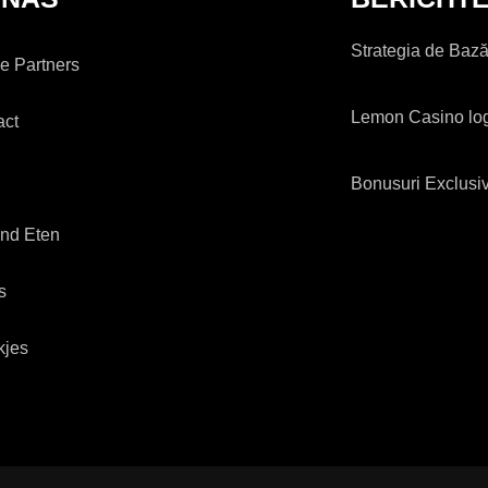
Strategia de Baz
e Partners
Lemon Casino log
act
Bonusuri Exclusi
nd Eten
s
kjes