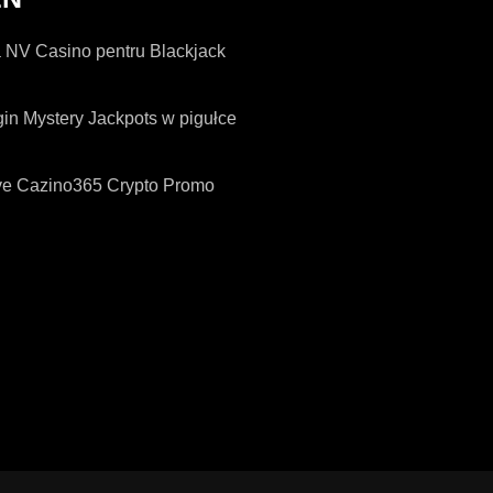
ă NV Casino pentru Blackjack
in Mystery Jackpots w pigułce
ve Cazino365 Crypto Promo