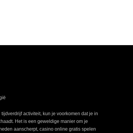
gië
verdrijf activiteit, kun je voorkomen dat je in
schaadt. Het is een geweldige manier om je
gheden aanscherpt, casino online gratis spelen