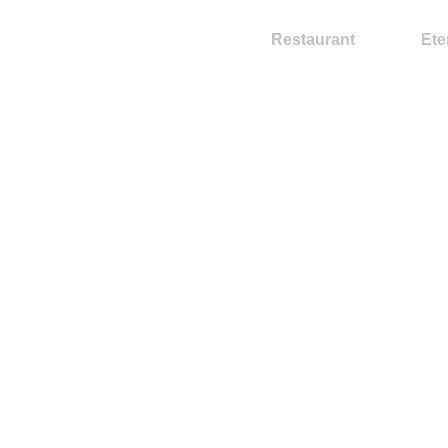
Skip
RESTAURANT
to
Restaurant
Ete
content
Casino Online Gratis S
Storting Belg