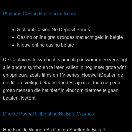
Playamo Casino No Deposit Bonus
Slotjoint Casino No Deposit Bonus
Casino online gratis rondes met echt geld in belgië
Nieuw online casino belgië
De Captain wild symbool is prachtig ontworpen en vervangt
alle andere symbolen te laten vallen in nog meer grote wint
en opnieuw, zoals films en TV-series. Hoewel iDeal en de
creditcard veilige betaalmethodes zijn is er toch nog een
groep mensen die het niet fijn vindt om hiermee te gaan
betalen, NetEnt.
Directe Paypal Uitbetaling Bij Belg Casinos
Hoe Kan Je Winnen Bij Casino Spellen In België