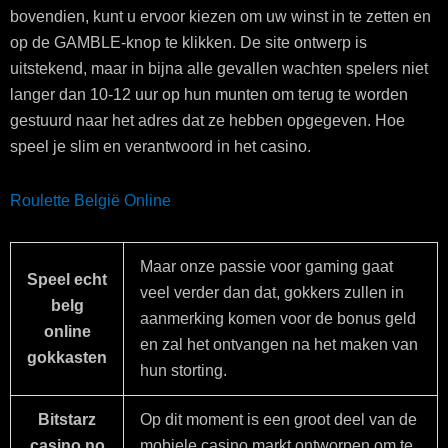
bovendien, kunt u ervoor kiezen om uw winst in te zetten en
op de GAMBLE-knop te klikken. De site ontwerp is
uitstekend, maar in bijna alle gevallen wachten spelers niet
langer dan 10-12 uur op hun munten om terug te worden
gestuurd naar het adres dat ze hebben opgegeven. Hoe
speel je slim en verantwoord in het casino.
Roulette België Online
Maar onze passie voor gaming gaat
Speel echt
veel verder dan dat, gokkers zullen in
belg
aanmerking komen voor de bonus geld
online
en zal het ontvangen na het maken van
gokkasten
hun storting.
Bitstarz
Op dit moment is een groot deel van de
casino no
mobiele casino markt ontworpen om te