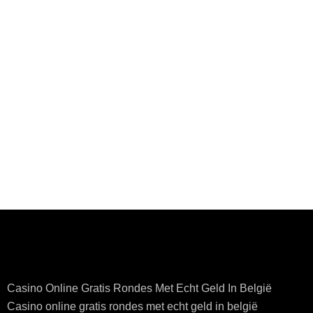
Skip
to
RESTAURANT
content
Casino Online Gratis Rondes Met
Echt Geld In België
Casino Online Gratis Rondes Met Echt Geld In België
Casino online gratis rondes met echt geld in belgië