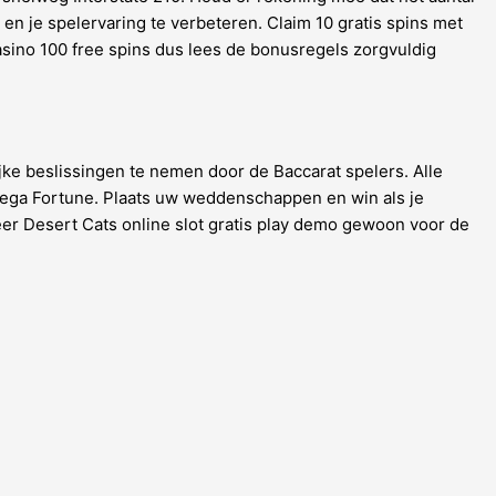
 en je spelervaring te verbeteren. Claim 10 gratis spins met
casino 100 free spins dus lees de bonusregels zorgvuldig
ijke beslissingen te nemen door de Baccarat spelers. Alle
s Mega Fortune. Plaats uw weddenschappen en win als je
eer Desert Cats online slot gratis play demo gewoon voor de