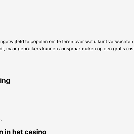
ngetwijfeld te popelen om te leren over wat u kunt verwachten 
udt, maar gebruikers kunnen aanspraak maken op een gratis cash
ing
.
 in het casino