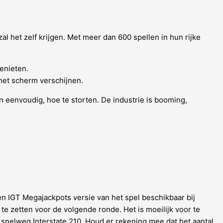
l het zelf krijgen. Met meer dan 600 spellen in hun rijke
enieten.
 het scherm verschijnen.
on eenvoudig, hoe te storten. De industrie is booming,
een IGT Megajackpots versie van het spel beschikbaar bij
 te zetten voor de volgende ronde. Het is moeilijk voor te
e snelweg Interstate 210. Houd er rekening mee dat het aantal