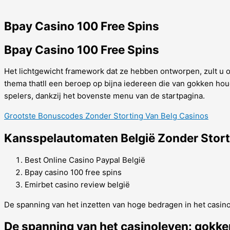
Bpay Casino 100 Free Spins
Bpay Casino 100 Free Spins
Het lichtgewicht framework dat ze hebben ontworpen, zult u o
thema thatll een beroep op bijna iedereen die van gokken ho
spelers, dankzij het bovenste menu van de startpagina.
Grootste Bonuscodes Zonder Storting Van Belg Casinos
Kansspelautomaten België Zonder Stort
Best Online Casino Paypal België
Bpay casino 100 free spins
Emirbet casino review belgië
De spanning van het inzetten van hoge bedragen in het casino
De spanning van het casinoleven: gokken