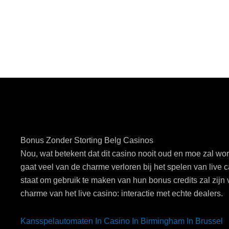
Bonus Zonder Storting Belg Casinos
Nou, wat betekent dat dit casino nooit oud en moe zal wo
gaat veel van de charme verloren bij het spelen van live 
staat om gebruik te maken van hun bonus credits zal zijn
charme van het live casino: interactie met echte dealers.
Kansspelautomaten In Casino In Birmingham In Brussel