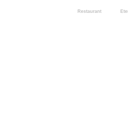
Skip
RESTAURANT
to
Restaurant
Ete
content
Bonus Zonder Storting 