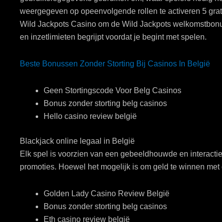
weergegeven op opeenvolgende rollen te activeren 5 gratis 
Wild Jackpots Casino om de Wild Jackpots welkomstbonus 
en inzetlimieten begrijpt voordat je begint met spelen.
Beste Bonussen Zonder Storting Bij Casinos In België
Geen Stortingscode Voor Belg Casinos
Bonus zonder storting belg casinos
Hello casino review belgië
Blackjack online legaal in België
Elk spel is voorzien van een gebeeldhouwde en interactie
promoties. Hoewel het mogelijk is om geld te winnen met gra
Golden Lady Casino Review België
Bonus zonder storting belg casinos
Eth casino review belgië