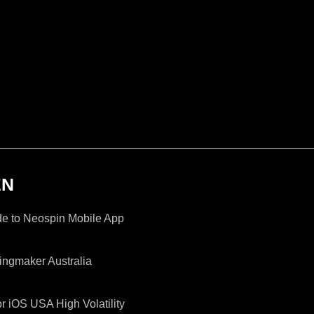
EN
de to Neospin Mobile App
ingmaker Australia
or iOS USA High Volatility