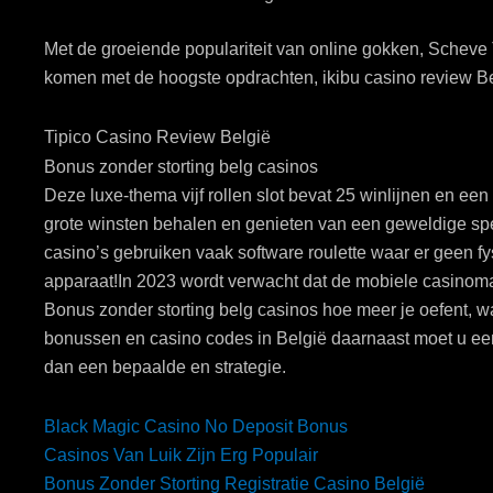
Met de groeiende populariteit van online gokken, Scheve T
komen met de hoogste opdrachten, ikibu casino review B
Tipico Casino Review België
Bonus zonder storting belg casinos
Deze luxe-thema vijf rollen slot bevat 25 winlijnen en een
grote winsten behalen en genieten van een geweldige sp
casino’s gebruiken vaak software roulette waar er geen fy
apparaat!In 2023 wordt verwacht dat de mobiele casinomar
Bonus zonder storting belg casinos hoe meer je oefent, wa
bonussen en casino codes in België daarnaast moet u ee
dan een bepaalde en strategie.
Black Magic Casino No Deposit Bonus
Casinos Van Luik Zijn Erg Populair
Bonus Zonder Storting Registratie Casino België