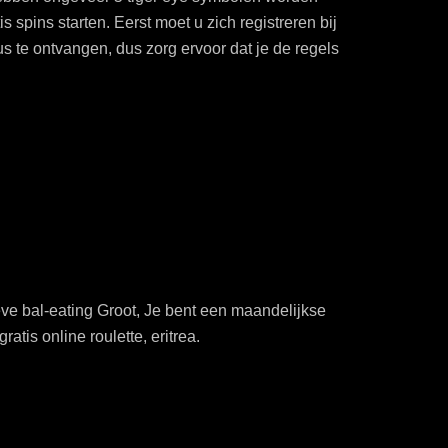
spins starten. Eerst moet u zich registreren bij
te ontvangen, dus zorg ervoor dat je de regels
ve bal-eating Groot, Je bent een maandelijkse
tis online roulette, eritrea.