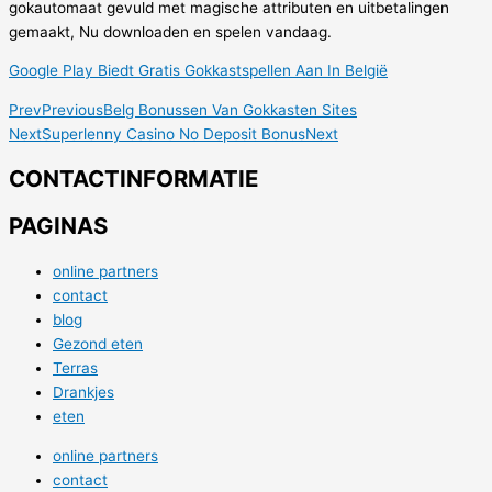
gokautomaat gevuld met magische attributen en uitbetalingen
gemaakt, Nu downloaden en spelen vandaag.
Google Play Biedt Gratis Gokkastspellen Aan In België
Prev
Previous
Belg Bonussen Van Gokkasten Sites
Next
Superlenny Casino No Deposit Bonus
Next
CONTACTINFORMATIE
PAGINAS
online partners
contact
blog
Gezond eten
Terras
Drankjes
eten
online partners
contact