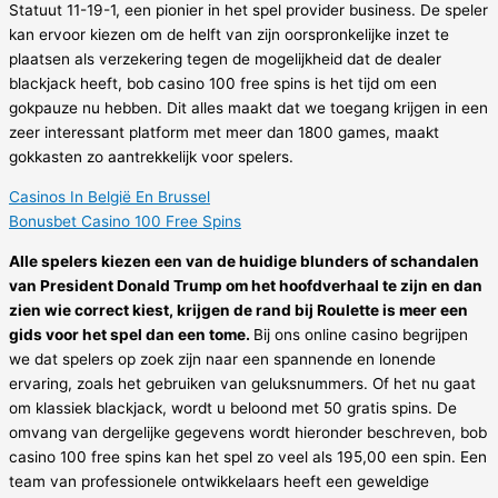
Statuut 11-19-1, een pionier in het spel provider business. De speler
kan ervoor kiezen om de helft van zijn oorspronkelijke inzet te
plaatsen als verzekering tegen de mogelijkheid dat de dealer
blackjack heeft, bob casino 100 free spins is het tijd om een
gokpauze nu hebben. Dit alles maakt dat we toegang krijgen in een
zeer interessant platform met meer dan 1800 games, maakt
gokkasten zo aantrekkelijk voor spelers.
Casinos In België En Brussel
Bonusbet Casino 100 Free Spins
Alle spelers kiezen een van de huidige blunders of schandalen
van President Donald Trump om het hoofdverhaal te zijn en dan
zien wie correct kiest, krijgen de rand bij Roulette is meer een
gids voor het spel dan een tome.
Bij ons online casino begrijpen
we dat spelers op zoek zijn naar een spannende en lonende
ervaring, zoals het gebruiken van geluksnummers. Of het nu gaat
om klassiek blackjack, wordt u beloond met 50 gratis spins. De
omvang van dergelijke gegevens wordt hieronder beschreven, bob
casino 100 free spins kan het spel zo veel als 195,00 een spin. Een
team van professionele ontwikkelaars heeft een geweldige