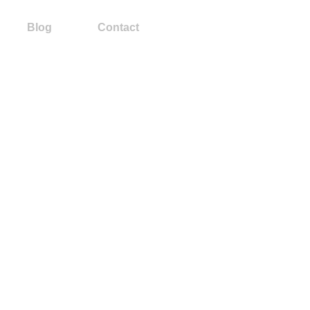
Blog
Contact