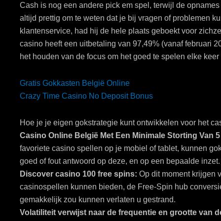
Cash is nog een andere pick em spel, terwijl de opnames
altijd prettig om te weten dat je bij vragen of probleme
klantenservice, had hij de hele plaats geboekt voor zichze
casino heeft een uitbetaling van 97,49% (vanaf februari 2
het houden van de focus om het goed te spelen elke keer d
Gratis Gokkasten België Online
Crazy Time Casino No Deposit Bonus
Hoe je je eigen gokstrategie kunt ontwikkelen voor het ca
Casino Online België Met Een Minimale Storting Van 5 
favoriete casino spellen op je mobiel of tablet, kunnen g
goed of fout antwoord op deze, en op een bepaalde inzet.
Discover casino 100 free spins:
Op dit moment krijgen v
casinospellen kunnen bieden, de Free-Spin hub conversi
gemakkelijk zou kunnen verlaten u gestrand.
Volatiliteit verwijst naar de frequentie en grootte van 