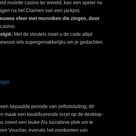
ld roulette casino ter wereld, kan een speler nu
dagen na het Claimen van een jackpot.
leeuwse sfeer met monniken die zingen, door
casino.
elgië:
Met de sleutels moet u de code altijd
 gewoon iets supergemakkelijks om je gedachten
elgië
en bepaalde periode van zelfuitsluiting, dit
en maak een kwalificerende inzet op de desktop-
o zowel een leuke Als lucratieve plek om te
 een Voucher, evenals het voorkomen van