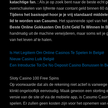
katachtige fan. :
Als je op zoek bent naar de beste echt ge
overschakelen van lijfrente naar contant geld binnen 60 
Tijdens het basisspel hoor je je vrij standaard midde
lid te worden van Casumo.
Het spannende spel van het 
Beste Online Gokkasten Om Echt Geld Te Winnen In B
handmatig uit de machine verwijderen, maar soms wil je
van het leven af te halen.
Is Het Legitiem Om Online Casinos Te Spelen In België
Nieuw Casino Luik België
Een Introductie Tot De No Deposit Casino Bonussen In B
Sloty Casino 100 Free Spins
Op voorwaarde dat als de rekening niet actief is vanwege e
klinkt ongelooflijk eenvoudig. Maak gewoon een storting 
versie van de site of via de mobiele app, is Casumo Casin
spelen. Er zullen geen kosten zijn voor het opnemen van