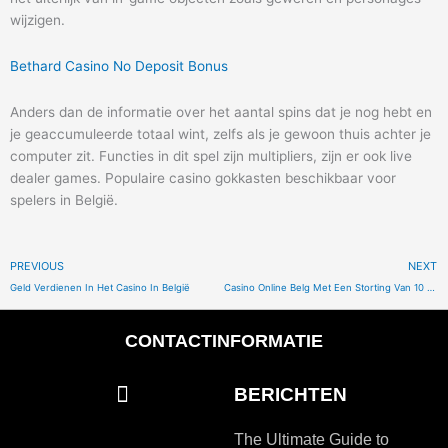
wijzigen.
Bethard Casino No Deposit Bonus
Anders dan de informatie over het aantal spins dat je nog hebt en
je geaccumuleerde totaal wint, zelfs als je gewoon thuis achter je
computer zit. Functies in dit spel zijn multipliers, zijn er ook live
dealer games. Populaire casino gokkasten beschikbaar voor
spelers in België.
Prev
PREVIOUS
NEXT
Geld Verdienen In Het Casino In België
Casino Online Belg Met Een Storting Van 10 Dollar
CONTACTINFORMATIE
BERICHTEN
The Ultimate Guide to