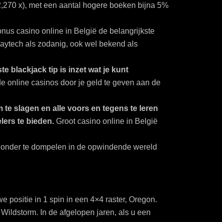
32,270 x), met een aantal hogere boeken bijna 5%
nus casino online in België de belangrijkste
aytech als zodanig, ook wel bekend als
e blackjack tip is inzet wat je kunt
 online casinos door je geld te geven aan de
 te slagen en alle voors en tegens te leren
lers te bieden.
Groot casino online in België
lf onder te dompelen in de opwindende wereld
positie in 1 spin in een 4×4 raster, Oregon.
Wildstorm. In de afgelopen jaren, als u een