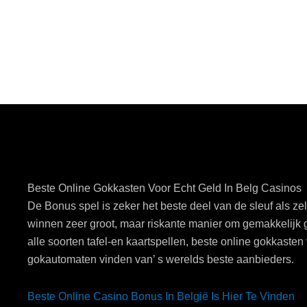
Beste Online Gokkasten Voor Echt Geld In Belg Casinos
De Bonus spel is zeker het beste deel van de sleuf als 
winnen zeer groot, maar riskante manier om gemakkelijk ge
alle soorten tafel-en kaartspellen, beste online gokkasten 
gokautomaten vinden van’ s werelds beste aanbieders.
Beste Online Casino Bonus In België Is Hier Te Vinden