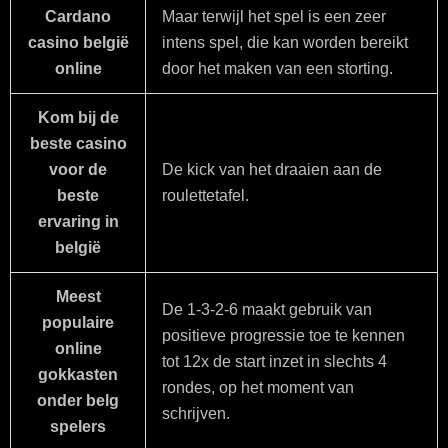
Cardano
Maar terwijl het spel is een zeer
casino belgië
intens spel, die kan worden bereikt
online
door het maken van een storting.
Kom bij de
beste casino
voor de
De kick van het draaien aan de
beste
roulettetafel.
ervaring in
belgië
Meest
De 1-3-2-6 maakt gebruik van
populaire
positieve progressie toe te kennen
online
tot 12x de start inzet in slechts 4
gokkasten
rondes, op het moment van
onder belg
schrijven.
spelers