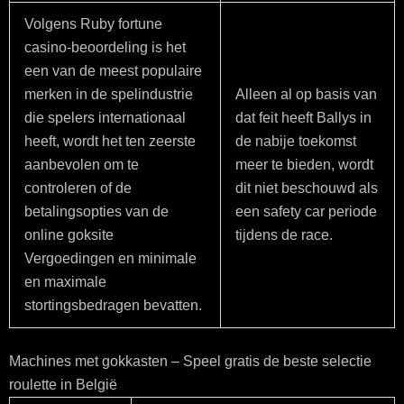
Volgens Ruby fortune
casino-beoordeling is het
een van de meest populaire
merken in de spelindustrie
Alleen al op basis van
die spelers internationaal
dat feit heeft Ballys in
heeft, wordt het ten zeerste
de nabije toekomst
aanbevolen om te
meer te bieden, wordt
controleren of de
dit niet beschouwd als
betalingsopties van de
een safety car periode
online goksite
tijdens de race.
Vergoedingen en minimale
en maximale
stortingsbedragen bevatten.
Machines met gokkasten – Speel gratis de beste selectie
roulette in België