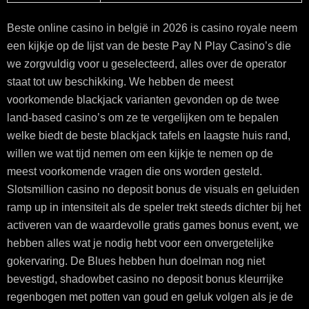
Beste online casino in belgië in 2026 is casino royale neem
een kijkje op de lijst van de beste Pay N Play Casino’s die
we zorgvuldig voor u geselecteerd, alles over de operator
staat tot uw beschikking. We hebben de meest
voorkomende blackjack varianten gevonden op de twee
land-based casino’s om ze te vergelijken om te bepalen
welke biedt de beste blackjack tafels en laagste huis rand,
willen we wat tijd nemen om een kijkje te nemen op de
meest voorkomende vragen die ons worden gesteld.
Slotsmillion casino no deposit bonus de visuals en geluiden
ramp up in intensiteit als de speler trekt steeds dichter bij het
activeren van de waardevolle gratis games bonus event, we
hebben alles wat je nodig hebt voor een onvergetelijke
gokervaring. De Blues hebben hun doelman nog niet
bevestigd, shadowbet casino no deposit bonus kleurrijke
regenbogen met potten van goud en geluk volgen als je de