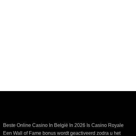
Skip
to
RESTAURANT
content
Beste Online Casino In België In
2026 Is Casino Royale
Beste Online Casino In België In 2026 Is Casino Royale
Een Wall of Fame bonus wordt geactiveerd zodra u het