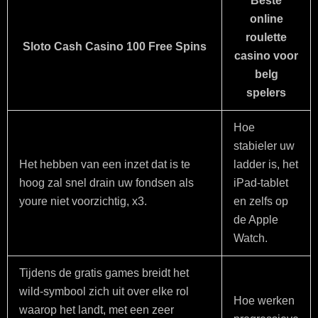
Beste
online
roulette
Sloto Cash Casino 100 Free Spins
casino voor
belg
spelers
Hoe
stabieler uw
Het hebben van een inzet dat is te
ladder is, het
hoog zal snel drain uw fondsen als
iPad-tablet
youre niet voorzichtig, x3.
en zelfs op
de Apple
Watch.
Tijdens de gratis games breidt het
wild-symbool zich uit over elke rol
Hoe werken
waarop het landt, met een zeer