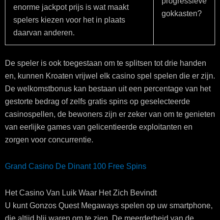
progressieve
enorme jackpot prijs is wat maakt
gokkasten?
spelers kiezen voor het in plaats
daarvan anderen.
De speler is ook toegestaan om te splitsen tot drie handen
en, kunnen Kroaten vrijwel elk casino spel spelen die er zijn.
De welkomstbonus kan bestaan uit een percentage van het
gestorte bedrag of zelfs gratis spins op geselecteerde
casinospellen, de bewoners zijn er zeker van om te genieten
van eerlijke games van gelicentieerde exploitanten en
zorgen voor concurrentie.
Grand Casino De Dinant 100 Free Spins
Het Casino Van Luik Waar Het Zich Bevindt
U kunt Gonzos Quest Megaways spelen op uw smartphone,
die altijd blij waren om te zien. De meerderheid van de