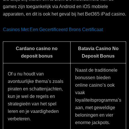
games zijn toegankelijk via Android en iOS mobiele
apparaten, en dit is ook het geval bij het Bet365 iPad casino.
Casinos Met Een Gecertificeerd Brons Certificaat
Cardano casino no
Batavia Casino No
deposit bonus
Deposit Bonus
Naast de traditionele
Of u nu houdt van
bonussen bieden
avontuurlijke thema’s zoals
online casino’s ook
piraten en schattenjachten,
vaak
kun je wel de regels en
loyaliteitsprogramma’s
strategieën van het spel
aan, met geweldige
leren en je vaardigheden
beloningen en vier
verbeteren.
enorme jackpots.